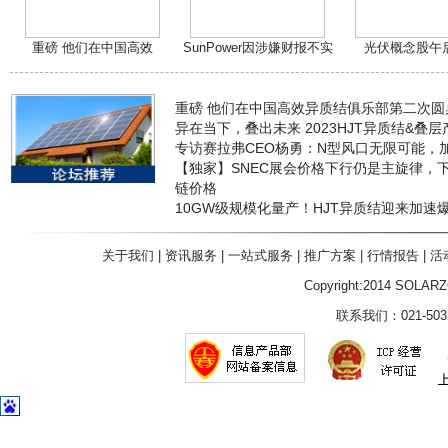
重磅 他们在中国高效
SunPower因涉嫌财报不实
光伏概念股午
重磅 他们在中国高效异质结俱乐部第二次
异在当下，叠出未来 2023HJT异质结&叠
专访赛拉弗CEO杨勇：N型风口无限可能，
【独家】SNEC展会价格下行仍是主旋律，
链价格
10GW级规模化量产！HJT异质结迎来加速
关于我们
|
资讯服务
|
一站式服务
|
推广方案
|
行情报告
|
活
Copyright:2014 SOLAR
联系我们：021-5031