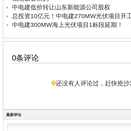
中电建低价转让山东新能源公司股权
总投资10亿元！中电建270MW光伏项目开
中电建300MW海上光伏项目1标段延期！
0条评论
还没有人评论过，赶快抢沙
最新评论