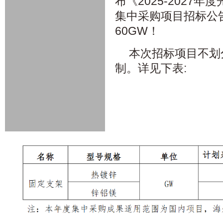
布《2025-2027
集中采购项目招标公
60GW！
本次招标项目不划
制。详见下表: