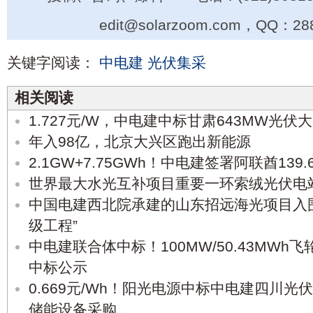
edit@solarzoom.com，QQ：28
关键字阅读：
中电建
光伏集采
相关阅读
1.727元/W，中电建中标甘肃643MW光伏
年入98亿，北京大兴区跑出新能源
2.1GW+7.75GWh！中电建签署阿联酋139
世界最大水光互补项目重要一环索绒光伏电
中国电建西北院承建的山东招远海光项目入围
级工程”
中电建联合体中标！100MW/50.43MWh
中标公示
0.669元/Wh！阳光电源中标中电建四川光伏
储能设备采购