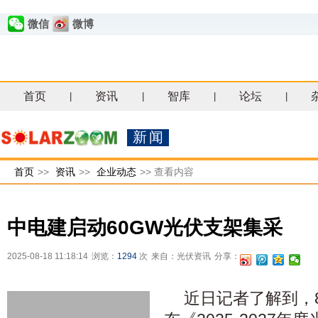
微信
微博
首页
资讯
智库
论坛
|
|
|
|
新闻
首页
>>
资讯
>>
企业动态
>>
查看内容
中电建启动60GW光伏支架集采
2025-08-18 11:18:14
浏览：
1294
次
来自：光伏资讯
分享：
近日记者了解到，