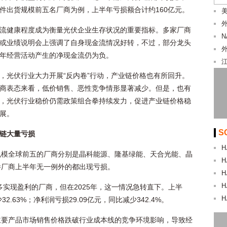
件出货规模前五名厂商为例，上半年亏损额合计约160亿元。
美
流健康程度成为衡量光伏企业生存状况的重要指标。多家厂商
或业绩说明会上强调了自身现金流情况好转，不过，部分龙头
年经营活动产生的净现金流仍为负。
，光伏行业大力开展“反内卷”行动，产业链价格也有所回升。
商表态来看，低价销售、恶性竞争情形显著减少。但是，也有
，光伏行业稳价仍需政策组合拳持续发力，促进产业链价格稳
展。
S
链大量亏损
H
规模全球前五的厂商分别是晶科能源、隆基绿能、天合光能、晶
H
件厂商上半年无一例外的都出现亏损。
H
H
多实现盈利的厂商，但在2025年，这一情况急转直下。上半
H
2.63%；净利润亏损29.09亿元，同比减少342.4%。
主要产品市场销售价格跌破行业成本线的竞争环境影响，导致经