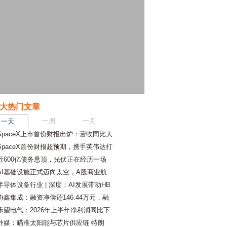
大热门文章
一周
一月
一天
SpaceX上市首份财报出炉：营收同比大
SpaceX首份财报超预期，携手英伟达打
近600亿债务悬顶，光伏正在经历一场
AI基础设施正式迈向太空，A股商业航
半导体设备行业 | 深度：AI发展带动HB
协鑫集成：融资净偿还146.44万元，融
禾望电气：2026年上半年净利润同比下
外媒：瞄准太阳能与芯片供应链 特朗