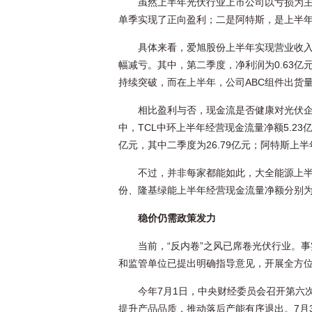
虽然上半年光伏行业上市公司以亏损为
单季实现了正向盈利；二是阿特斯，是上半
具体来看，爱旭股份上半年实现营业收入84
幅减亏。其中，第二季度，净利润为0.63亿
持续突破，而在上半年，公司ABC组件出货量达
相比盈利与否，现金流是否健康对光伏
中，TCL中环上半年经营现金流量净额5.23亿
亿元，其中二季度为26.79亿元；阿特斯上半
不过，并非每家都能如此，大全能源上半年
份、隆基绿能上半年经营现金流量净额分别为-38.
稳价仍需政策发力
当前，“反内卷”之风已席卷光伏行业。
和监管单位已提出明确指导意见，开展全方位
今年7月1日，中央财经委员会召开第六
提升产品品质，推动落后产能有序退出。7月