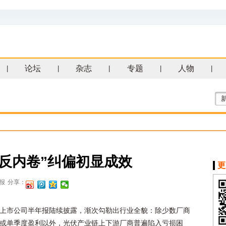
论坛
杂志
专题
人物
|
|
|
|
|
“反内卷”纠偏初显成效
更
报
分享：
上市公司半年报陆续披露，渐次勾勒出行业全貌：除少数厂商
或单季度盈利以外，光伏产业链上下游厂商普遍陷入亏损困