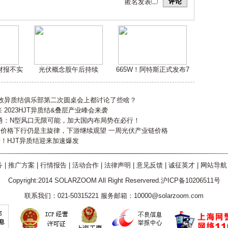
评论
匿名发表
嫌财报不实
光伏概念股午后持续
665W！阿特斯正式发布7
高效异质结俱乐部第二次圆桌会上都讨论了些啥？
2023HJT异质结&叠层产业峰会来袭
勇：N型风口无限可能，加大国内布局势在必行！
会价格下行仍是主旋律，下游继续观望 一周光伏产业链价格
产！HJT异质结迎来加速爆发
务
|
推广方案
|
行情报告
|
活动合作
|
法律声明
|
意见反馈
|
诚征英才
|
网站导航
Copyright:2014 SOLARZOOM All Right Reservered.沪ICP备10206511号
联系我们：021-50315221 服务邮箱：10000@solarzoom.com