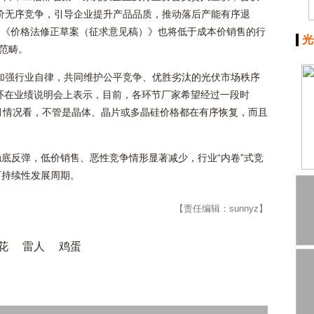
价无序竞争，引导企业提升产品品质，推动落后产能有序退
和《价格法修正草案（征求意见稿）》也将低于成本价销售的行
光
制范畴。
加强行业自律，共同维护公平竞争、优胜劣汰的光伏市场秩序
中环在业绩说明会上表示，目前，各环节厂家希望经过一段时
月情况看，不管是晶体、晶片或多晶硅价格都在有序恢复，而且
底反弹，低价销售、恶性竞争情形显著减少，行业“内卷”式竞
可持续性发展周期。
【责任编辑：sunnyz】
花
雷人
鸡蛋