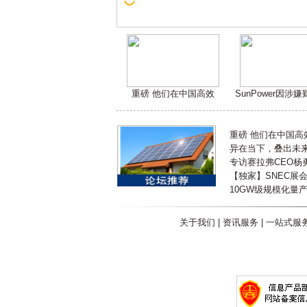
重磅 他们在中国高效
SunPower因涉
重磅 他们在中国
异在当下，叠出未来 
专访赛拉弗CEO杨
【独家】SNEC展
10GW级规模化量
关于我们
|
资讯服务
|
一站式服