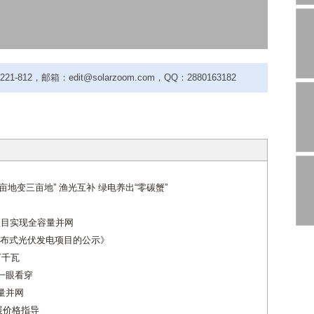
-812，邮箱：edit@solarzoom.com，QQ：2880163182
亩地变三亩地” 渔光互补 绿电养出“零碳蟹”
项目实现全容量并网
布式光伏发电项目的公示》
万千瓦
一眼看穿
量并网
展价格指导