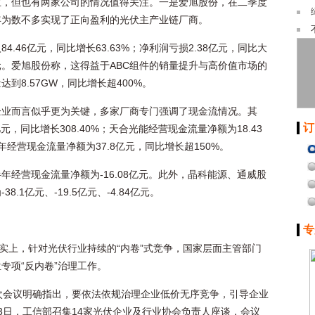
主，但也有两家公司的情况值得关注。一是爱旭股份，在二季度
年为数不多实现了正向盈利的光伏主产业链厂商。
.46亿元，同比增长63.63%；净利润亏损2.38亿元，同比大
元。爱旭股份称，这得益于ABC组件的销量提升与高价值市场的
到8.57GW，同比增长超400%。
企业而言似乎更为关键，多家厂商专门强调了现金流情况。其
订
元，同比增长308.40%；天合光能经营现金流量净额为18.43
年经营现金流量净额为37.8亿元，同比增长超150%。
经营现金流量净额为-16.08亿元。此外，晶科能源、通威股
1亿元、-19.5亿元、-4.84亿元。
专
事实上，针对光伏行业持续的“内卷”式竞争，国家层面主管部门
专项“反内卷”治理工作。
次会议明确指出，要依法依规治理企业低价无序竞争，引导企业
3日，工信部召集14家光伏企业及行业协会负责人座谈，会议