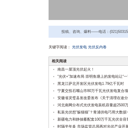
投稿、咨询、爆料——电话：(021)50315221
关键字阅读：
光伏发电
光伏反内卷
相关阅读
南昌一屋顶光伏起火！
“光伏+”加速布局 崇明鱼塘上的发电站让“一
黑龙江萨北开发区光伏发电1.79亿千瓦时
宁夏交投石嘴山市80万千瓦光伏发电复合
安徽省灵璧县发改委发布《关于清理在途分
河北南网分布式光伏发电装机容量超2500
私装光伏想“躲猫猫”？青浦供电巧用大数据
新疆电力和静抽蓄配套100万千瓦光伏全容
时隔半年多 市场监管总局再对光伏产业开