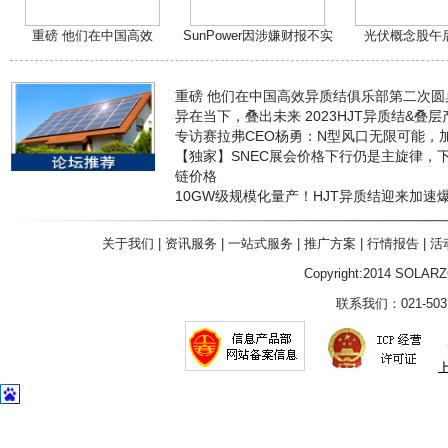
重磅 他们在中国高效
SunPower因涉嫌财报不实
光伏概念股午
重磅 他们在中国高效异质结俱乐部第二次
异在当下，叠出未来 2023HJT异质结&叠
专访赛拉弗CEO杨勇：N型风口无限可能，
【独家】SNEC展会价格下行仍是主旋律，
链价格
10GW级规模化量产！HJT异质结迎来加速
关于我们
|
资讯服务
|
一站式服务
|
推广方案
|
行情报告
|
活
Copyright:2014 SOLAR
联系我们：021-5031