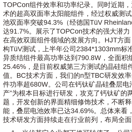
TOPCon组件效率和功率纪录。同时近期，
术的超高双面率太阳能组件，经过权威测试
池双面率突破94.3%（经德国TüV Rhein
达91.7%。展示了TOPCon技术的强大潜力
在高效双面组件领域的发展方向。HJT方
构TüV测试，上半年公司2384*1303mm标
异质结组件最高功率达到790.8W，全面积
25.46%，是目前权威第三方测试的晶硅
值。BC技术方面，我们的n型TBC研发效率达
件功率超680W。公司在钙钛矿晶硅叠层电
产”为根本目标进行研发，攻克了钙钛矿的
题，开发创新的界面精细修饰技术，不断释
能，叠层电池效率已达34.69%。总体来
技术研发方面持续走在行业前列，布局全面