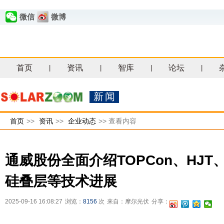
微信
微博
首页
资讯
智库
论坛
|
|
|
|
新闻
首页
>>
资讯
>>
企业动态
>>
查看内容
通威股份全面介绍TOPCon、HJT
硅叠层等技术进展
2025-09-16 16:08:27
浏览：
8156
次
来自：摩尔光伏
分享：