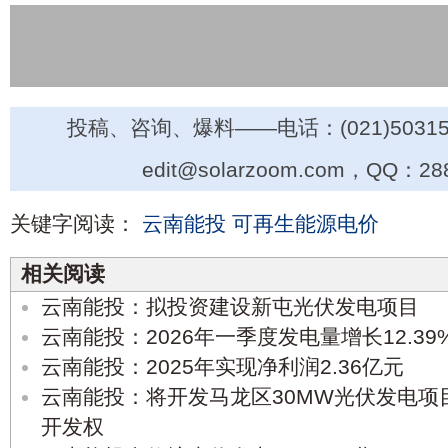
投稿、咨询、爆料——电话：(021)50315
edit@solarzoom.com，QQ：28
关键字阅读：
云南能投
可再生能源电价
相关阅读
云南能投：拟投资建设新屯光伏发电项目
云南能投：2026年一季度发电量增长12.3
云南能投：2025年实现净利润2.36亿元
云南能投：将开发马龙区30MW光伏发电项
开发权