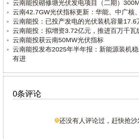
云南能投砌修塘光伏发电项目（二期）300
云南42.7GW光伏指标更新：华能、中广核
云南能投：已投产发电的光伏装机容量17.6
云南能投：拟增资3.72亿元，推进百万千
云南能投获云南50MW光伏指标
云南能投发布2025年半年报：新能源装机
有进
0条评论
还没有人评论过，赶快抢沙