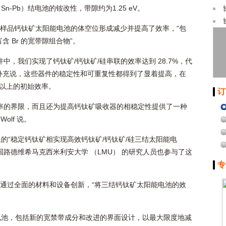
-Pb）结电池的铵改性，带隙约为1.25 eV。
观察到样品钙钛矿太阳能电池的体空位形成减少并提高了效率，“包
和富含 Br 的宽带隙组合物”。
中，我们实现了钙钛矿/钙钛矿/硅串联的效率达到 28.7%，代
说，并补充说，这些器件的稳定性和可重复性都得到了显着提高，在
% 以上的初始效率。
订
率的界限，而且还为提高钙钛矿吸收器的相稳定性提供了一种
olf 说。
的“稳定钙钛矿相实现高效钙钛矿/钙钛矿/硅三结太阳能电
路德维希马克西米利安大学 （LMU） 的研究人员也参与了这
专
将继续通过全面的材料和设备创新，“将三结钙钛矿太阳能电池的效
电池，包括新的宽禁带成分和改进的界面设计，以最大限度地减