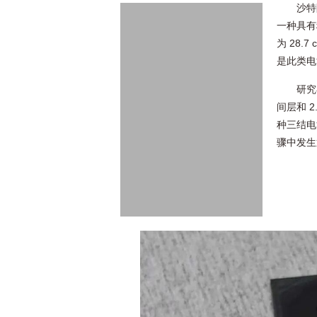
沙特
一种具有
为 28.
是此类电
研究
间层和 2
种三结电
骤中发生