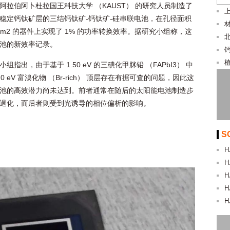
阿拉伯阿卜杜拉国王科技大学 （KAUST） 的研究人员制造了
上
稳定钙钛矿层的三结钙钛矿-钙钛矿-硅串联电池，在孔径面积
7 cm2 的器件上实现了 1% 的功率转换效率。据研究小组称，这
池的新效率记录。
小组指出，由于基于 1.50 eV 的三碘化甲脒铅 （FAPbI3） 中
.0 eV 富溴化物 （Br-rich） 顶层存在有据可查的问题，因此这
池的高效潜力尚未达到。前者通常在随后的太阳能电池制造步
退化，而后者则受到光诱导的相位偏析的影响。
S
H
H
H
H
H