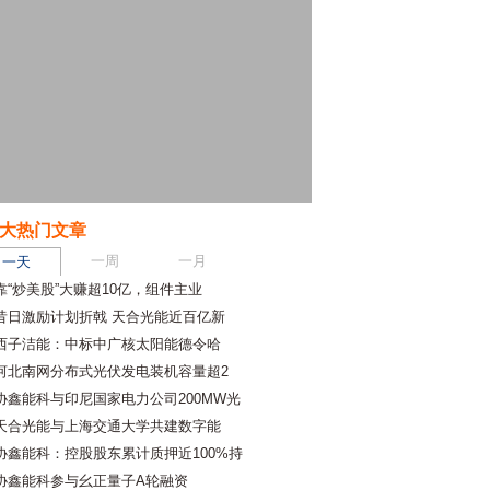
大热门文章
一周
一月
一天
靠“炒美股”大赚超10亿，组件主业
昔日激励计划折戟 天合光能近百亿新
西子洁能：中标中广核太阳能德令哈
河北南网分布式光伏发电装机容量超2
协鑫能科与印尼国家电力公司200MW光
天合光能与上海交通大学共建数字能
协鑫能科：控股股东累计质押近100%持
协鑫能科参与幺正量子A轮融资