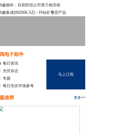
协鑫能科：目前阶段公司算力相关收
协鑫集成(002506.SZ)：钙钛矿叠层产品
阅电子邮件
每日资讯
光伏杂志
马上订阅
专题
每日光伏市场参考
题推荐
更多>>