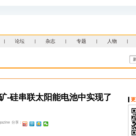
论坛
杂志
专题
人物
|
|
|
|
|
钛矿-硅串联太阳能电池中实现了
更
azine
分享：