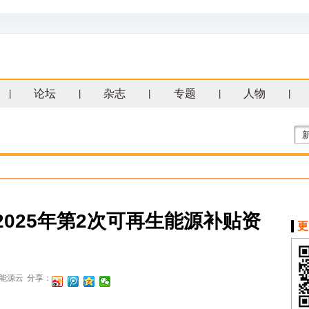
论坛
杂志
专题
人物
|
|
|
|
|
发2025年第2次可再生能源补贴资
更
能源云
分享：