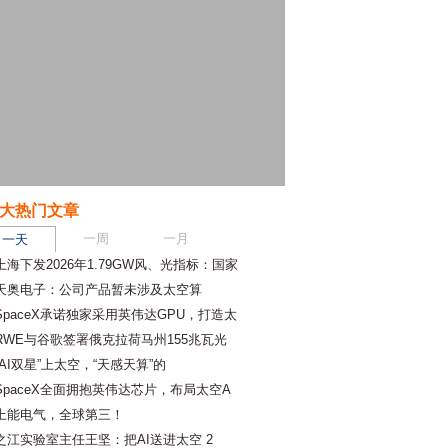
大热门文章
一周
一月
一天
上海下发2026年1.79GW风、光指标：国家
天奥电子：公司产品暂未涉及太空算
SpaceX承诺独家采用英伟达GPU，打造太
RWE与谷歌签署俄克拉荷马州155兆瓦光
“AI双星”上太空，“天感天算”的
SpaceX全面拥抱英伟达芯片，布局太空A
上能电气，全球第三！
之江实验室主任王坚：把AI送进太空 2