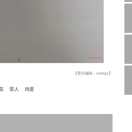
【责任编辑：sunnyz】
花
雷人
鸡蛋