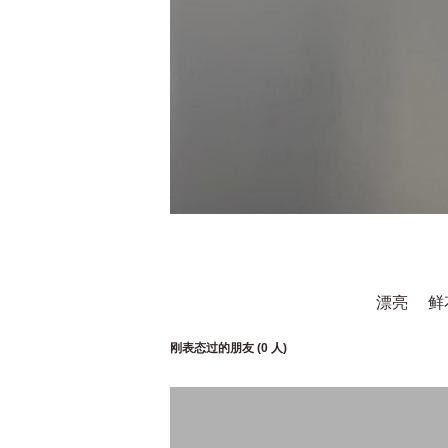
漂亮
鲜
刚表态过的朋友 (
0 人
)