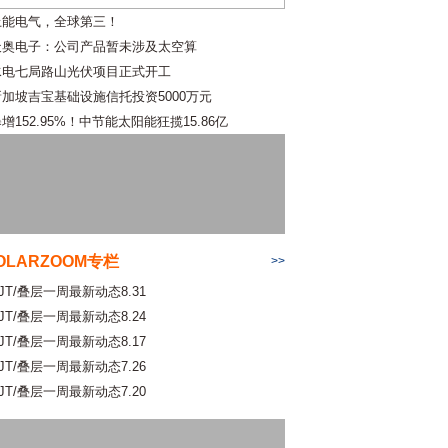
上能电气，全球第三！
天奥电子：公司产品暂未涉及太空算
水电七局路山光伏项目正式开工
新加坡吉宝基础设施信托投资5000万元
增152.95%！中节能太阳能狂揽15.86亿
OLARZOOM专栏
>>
JT/叠层一周最新动态8.31
JT/叠层一周最新动态8.24
JT/叠层一周最新动态8.17
JT/叠层一周最新动态7.26
JT/叠层一周最新动态7.20