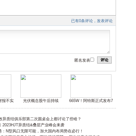
已有0条评论，发表评论
评论
匿名发表
嫌财报不实
光伏概念股午后持续
665W！阿特斯正式发布7
高效异质结俱乐部第二次圆桌会上都讨论了些啥？
2023HJT异质结&叠层产业峰会来袭
勇：N型风口无限可能，加大国内布局势在必行！