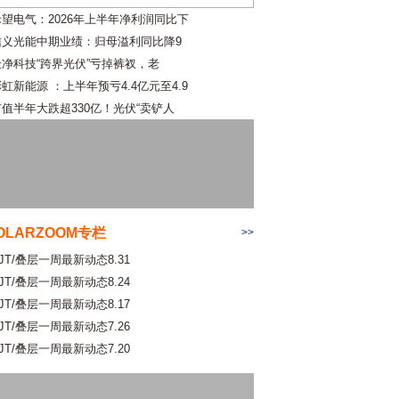
禾望电气：2026年上半年净利润同比下
信义光能中期业绩：归母溢利同比降9
仕净科技“跨界光伏”亏掉裤衩，老
虹新能源 ：上半年预亏4.4亿元至4.9
市值半年大跌超330亿！光伏“卖铲人
OLARZOOM专栏
>>
JT/叠层一周最新动态8.31
JT/叠层一周最新动态8.24
JT/叠层一周最新动态8.17
JT/叠层一周最新动态7.26
JT/叠层一周最新动态7.20