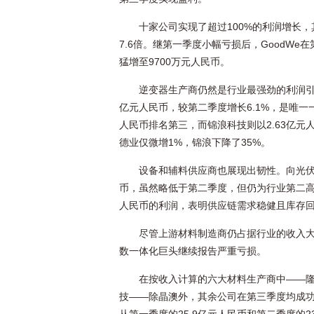
十家公司实现了超过100%的利润增长，
7.6倍。继第一季度小幅亏损后，GoodWe
猛增至9700万元人民币。
逆变器生产商仍然是行业最强劲的利润引
亿元人民币，较第二季度增长6.1%，是唯一
人民币排名第三，而锦浪科技则以2.63亿
德业仅微增1%，锦浪下降了35%。
设备和辅料供应商也展现出韧性。向光伏
币，虽然略低于第二季度，但仍为行业第二高
人民币的利润，表明供应链需求稳健且库存
尽管上游材料制造商仍占据行业的收入
数一体化巨头继续报告严重亏损。
在按收入计算的六大材料生产商中——隆
技——除晶澳外，其余公司在第三季度均成功