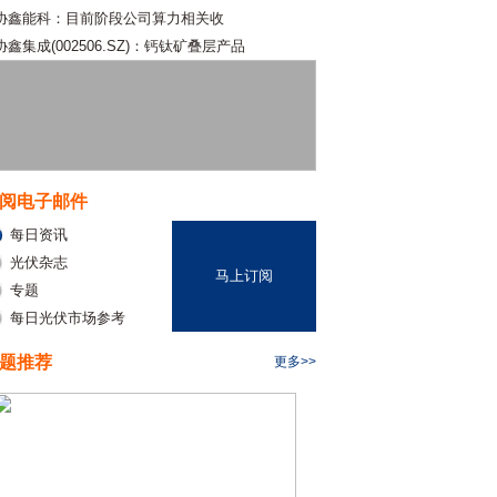
协鑫能科：目前阶段公司算力相关收
协鑫集成(002506.SZ)：钙钛矿叠层产品
阅电子邮件
每日资讯
光伏杂志
马上订阅
专题
每日光伏市场参考
题推荐
更多>>