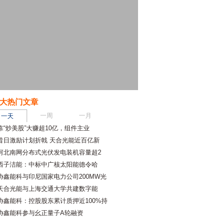
大热门文章
一周
一月
一天
靠“炒美股”大赚超10亿，组件主业
昔日激励计划折戟 天合光能近百亿新
河北南网分布式光伏发电装机容量超2
西子洁能：中标中广核太阳能德令哈
协鑫能科与印尼国家电力公司200MW光
天合光能与上海交通大学共建数字能
协鑫能科：控股股东累计质押近100%持
协鑫能科参与幺正量子A轮融资