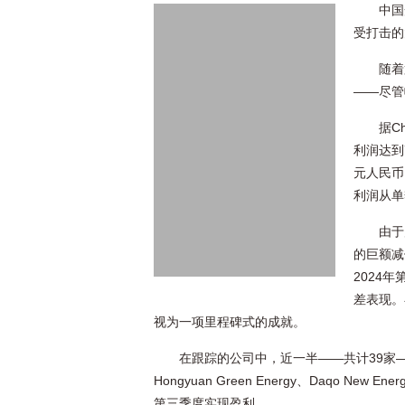
中国
受打击的
随着
——尽管
据C
利润达到
元人民币
利润从单
由于
的巨额减
2024
差表现。
视为一项里程碑式的成就。
在跟踪的公司中，近一半——共计39家
Hongyuan Green Energy、Daqo New Energ
第三季度实现盈利。