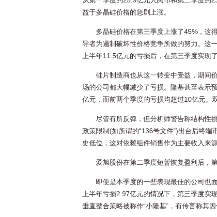
从第一季度的25.9亿元人民币和第二季度的2
益于多晶硅价格的急剧上涨。
多晶硅价格在第三季度上涨了45%，这
导者为遏制破坏性价格竞争所做的努力。这
上半年11.5亿元的亏损后，在第三季度实现了
硅片制造商也从这一转变中受益，期间价
场的公司都大幅减少了亏损。隆基甚至表示预
亿元，而前两个季度的亏损均超过10亿元。
尽管有所反弹，但分析师警告称结构性挑
政策限制(如所谓的“136号文件”)出台后
史低位，这对依赖组件销售作为主要收入来
爱旭股份在第二季度短暂恢复盈利后，
即使是本季度的一些表现最佳的公司也
上半年亏损2.97亿元的情况下，第三季度实
垂直整合策略被称作“小隆基”，有传言称其