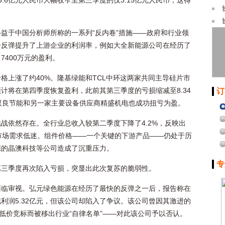
3.6亿元人民币大幅收窄至第三季度的仅3.15亿元人民币，这得
得益于中国分析师所称的一系列“反内卷”措施——政府和行业领
一反弹提升了上游企业的利润率，例如大全新能源公司在经历了
7400万元的盈利。
格上涨了约40%。隆基绿能和TCL中环这两家共同主导硅片市
计将在第四季度恢复盈利，此前其第三季度的亏损缩减至8.34
订
双良节能和另一家主要设备供应商精盛机电也成功扭亏为盈。
战依然存在。全行业总收入较第二季度下降了4.2%，反映出
终端市场需求低迷。组件价格——一个关键的下游产品——仍处于历
源的晶澳科技等公司造成了沉重压力。
专
第三季度再次陷入亏损，突显出此次复苏的脆弱性。
面临审视。弘元绿色能源在经历了最快的反弹之一后，报告称在
现利润5.32亿元，但该公司却陷入了争议。该公司曾因其激进的
因低价竞标而被移出行业“自律名单”——对此该公司予以否认。