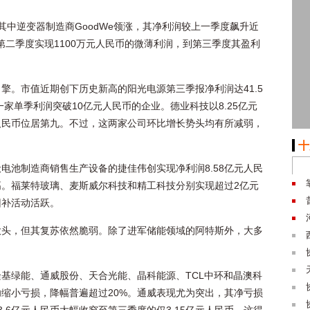
其中逆变器制造商GoodWe领涨，其净利润较上一季度飙升近
在第二季度实现1100万元人民币的微薄利润，到第三季度其盈利
擎。市值近期创下历史新高的阳光电源第三季报净利润达41.5
一家单季利润突破10亿元人民币的企业。德业科技以8.25亿元
元人民币位居第九。不过，这两家公司环比增长势头均有所减弱，
十
电池制造商销售生产设备的捷佳伟创实现净利润8.58亿元人民
。福莱特玻璃、麦斯威尔科技和精工科技分别实现超过2亿元
回补活动活跃。
大头，但其复苏依然脆弱。除了进军储能领域的阿特斯外，大多
基绿能、通威股份、天合光能、晶科能源、TCL中环和晶澳科
缩小亏损，降幅普遍超过20%。通威表现尤为突出，其净亏损