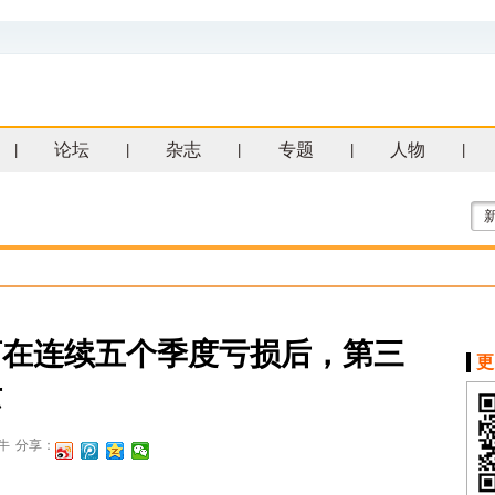
论坛
杂志
专题
人物
|
|
|
|
|
商在连续五个季度亏损后，第三
更
苏
牛
分享：