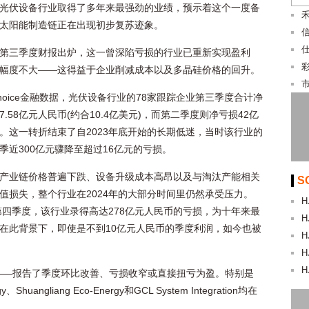
光伏设备行业取得了多年来最强劲的业绩，预示着这个一度备
太阳能制造链正在出现初步复苏迹象。
第三季度财报出炉，这一曾深陷亏损的行业已重新实现盈利
彩
幅度不大——这得益于企业削减成本以及多晶硅价格的回升。
hoice金融数据，光伏设备行业的78家跟踪企业第三季度合计净
7.58亿元人民币(约合10.4亿美元)，而第二季度则净亏损42亿
。这一转折结束了自2023年底开始的长期低迷，当时该行业的
季近300亿元骤降至超过16亿元的亏损。
产业链价格普遍下跌、设备升级成本高昂以及与淘汰产能相关
S
值损失，整个行业在2024年的大部分时间里仍然承受压力。
H
年第四季度，该行业录得高达278亿元人民币的亏损，为十年来最
H
在此背景下，即使是不到10亿元人民币的季度利润，如今也被
H
H
H
——报告了季度环比改善、亏损收窄或直接扭亏为盈。特别是
y、Shuangliang Eco-Energy和GCL System Integration均在