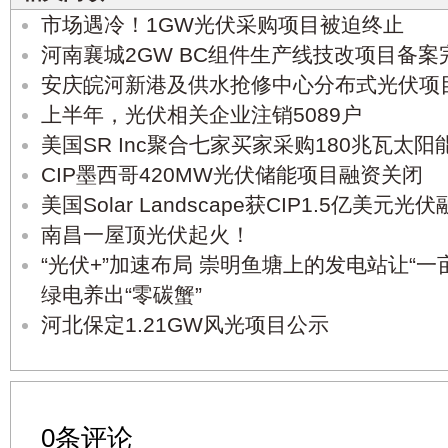
市场遇冷！1GW光伏采购项目被迫终止
河南襄城2GW BC组件生产线技改项目备案
安庆皖河新港及供水抢修中心分布式光伏项
上半年，光伏相关企业注销5089户
美国SR Inc聚合七家买家采购180兆瓦太阳
CIP墨西哥420MW光伏储能项目融资关闭
美国Solar Landscape获CIP1.5亿美元光
南昌一屋顶光伏起火！
“光伏+”加速布局 崇明鱼塘上的发电站让“一
绿电养出“零碳蟹”
河北保定1.21GW风光项目公示
0条评论