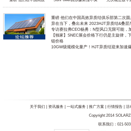
重磅 他们在中国高效异质结俱乐部第二次
异在当下，叠出未来 2023HJT异质结&叠
专访赛拉弗CEO杨勇：N型风口无限可能，
【独家】SNEC展会价格下行仍是主旋律，
链价格
10GW级规模化量产！HJT异质结迎来加速
关于我们
|
资讯服务
|
一站式服务
|
推广方案
|
行情报告
|
活
Copyright:2014 SOLAR
联系我们：021-5031