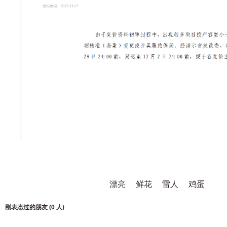
漂亮
鲜花
雷人
鸡蛋
刚表态过的朋友 (
0 人
)