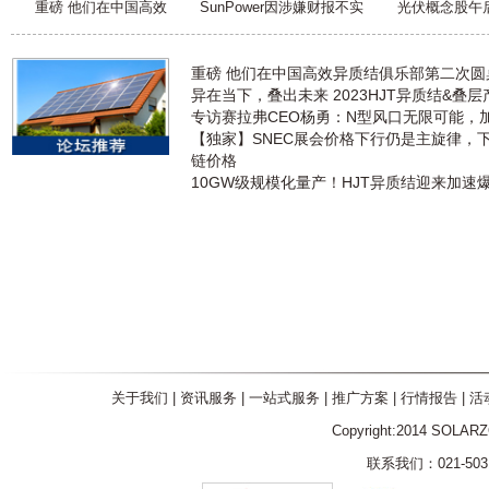
重磅 他们在中国高效
SunPower因涉嫌财报不实
光伏概念股午
重磅 他们在中国高效异质结俱乐部第二次
异在当下，叠出未来 2023HJT异质结&叠
专访赛拉弗CEO杨勇：N型风口无限可能，
【独家】SNEC展会价格下行仍是主旋律，
链价格
10GW级规模化量产！HJT异质结迎来加速
关于我们
|
资讯服务
|
一站式服务
|
推广方案
|
行情报告
|
活
Copyright:2014 SOLAR
联系我们：021-5031