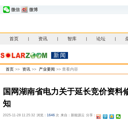
微信
微博
首页
资讯
智库
论坛
|
|
|
|
新闻
首页
>>
资讯
>>
产业要闻
>>
查看内容
国网湖南省电力关于延长竞价资料
知
2025-11-28 11:25:32
浏览：
1646
次
来自：新能源云
分享：