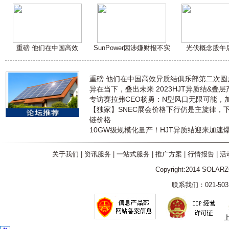
重磅 他们在中国高效
SunPower因涉嫌财报不实
光伏概念股午
重磅 他们在中国高效异质结俱乐部第二次
异在当下，叠出未来 2023HJT异质结&叠
专访赛拉弗CEO杨勇：N型风口无限可能，
【独家】SNEC展会价格下行仍是主旋律，
链价格
10GW级规模化量产！HJT异质结迎来加速
关于我们
|
资讯服务
|
一站式服务
|
推广方案
|
行情报告
|
活
Copyright:2014 SOLAR
联系我们：021-5031