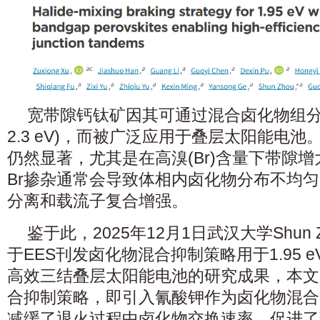
宽带隙钙钛矿因其可通过混合卤化物组分实
2.3 eV)，而被广泛应用于叠层太阳能电
仍然显著，尤其是在高溴(Br)含量下带隙增大至
Br掺杂通常会导致体相内卤化物分布不均
分离和载流子复合增强。
鉴于此，2025年12月1日武汉大学Shun
于EES刊发卤化物混合抑制策略用于1.95 
高效三结叠层太阳能电池的研究成果，本文
合抑制策略，即引入氰酸钾作为卤化物混合
减缓了退火过程中卤化物交换速率，促进了