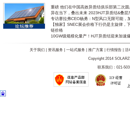
重磅 他们在中国高效异质结俱乐部第二次
异在当下，叠出未来 2023HJT异质结&叠
专访赛拉弗CEO杨勇：N型风口无限可能，
【独家】SNEC展会价格下行仍是主旋律，
链价格
10GW级规模化量产！HJT异质结迎来加速
关于我们
|
资讯服务
|
一站式服务
|
推广方案
|
行情报告
|
活
Copyright:2014 SOLAR
联系我们：021-5031