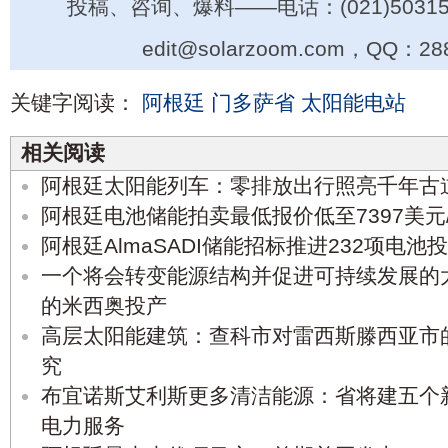
投稿、咨询、爆料——电话：(021)50315
edit@solarzoom.com，QQ：28
关键字阅读：
阿根廷
门多萨省
太阳能电站
相关阅读
阿根廷太阳能列车：零排放出行照亮千年古
阿根廷电池储能拍卖最低报价低至7397美元/
阿根廷AlmaSADI储能招标推进232项电池
一个将会转变能源结构并促进可持续发展的
的米西奥投产
高层太阳能建筑：查科市对雷西斯滕西亚市
究
布宜诺斯艾利斯更多清洁能源：省将建五个
电力服务