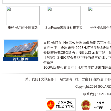
重磅 他们在中国高效
SunPower因涉嫌财报不实
光伏概念股午
重磅 他们在中国高效异质结俱乐部第二次
异在当下，叠出未来 2023HJT异质结&叠
专访赛拉弗CEO杨勇：N型风口无限可能，
【独家】SNEC展会价格下行仍是主旋律，
链价格
10GW级规模化量产！HJT异质结迎来加速
关于我们
|
资讯服务
|
一站式服务
|
推广方案
|
行情报告
|
活
Copyright:2014 SOLAR
联系我们：021-5031