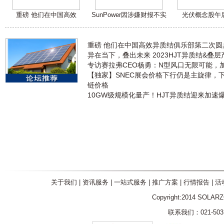
重磅 他们在中国高效
SunPower因涉嫌财报不实
光伏概念股午
重磅 他们在中国高效异质结俱乐部第二次
异在当下，叠出未来 2023HJT异质结&叠
专访赛拉弗CEO杨勇：N型风口无限可能，
【独家】SNEC展会价格下行仍是主旋律，
链价格
10GW级规模化量产！HJT异质结迎来加速
关于我们
|
资讯服务
|
一站式服务
|
推广方案
|
行情报告
|
活
Copyright:2014 SOLAR
联系我们：021-5031