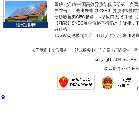
重磅 他们在中国高效异质结俱乐部第二次
异在当下，叠出未来 2023HJT异质结&叠
专访赛拉弗CEO杨勇：N型风口无限可能，
【独家】SNEC展会价格下行仍是主旋律，
链价格
10GW级规模化量产！HJT异质结迎来加速
关于我们
|
资讯服务
|
一站式服务
|
推广方案
|
行情报告
|
活
Copyright:2014 SOLAR
联系我们：021-5031