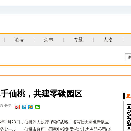
论坛
杂志
专题
人物
|
|
|
|
|
牵手仙桃，共建零碳园区
更
源
分享：
26年1月23日，仙桃深入践行“双碳”战略、培育壮大绿色新质生
坚实一步——仙桃市政府与国家电投集团湖北电力有限公司(以