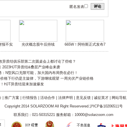
评论
匿名发表
嫌财报不实
光伏概念股午后持续
665W！阿特斯正式发布7
高效异质结俱乐部第二次圆桌会上都讨论了些啥？
2023HJT异质结&叠层产业峰会来袭
勇：N型风口无限可能，加大国内布局势在必行！
会价格下行仍是主旋律，下游继续观望 一周光伏产业链价格
产！HJT异质结迎来加速爆发
务
|
推广方案
|
行情报告
|
活动合作
|
法律声明
|
意见反馈
|
诚征英才
|
网站导航
Copyright:2014 SOLARZOOM All Right Reservered.沪ICP备10206511号
联系我们：021-50315221 服务邮箱：10000@solarzoom.com