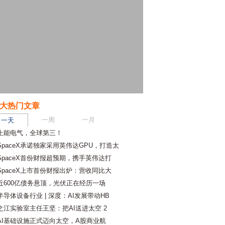
大热门文章
一周
一月
一天
上能电气，全球第三！
SpaceX承诺独家采用英伟达GPU，打造太
SpaceX首份财报超预期，携手英伟达打
SpaceX上市首份财报出炉：营收同比大
近600亿债务悬顶，光伏正在经历一场
半导体设备行业 | 深度：AI发展带动HB
之江实验室主任王坚：把AI送进太空 2
AI基础设施正式迈向太空，A股商业航