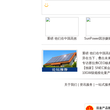
重磅 他们在中国高效
SunPower因涉
重磅 他们在中国
异在当下，叠出未来 
专访赛拉弗CEO杨
【独家】SNEC展
10GW级规模化量
关于我们
|
资讯服务
|
一站式服