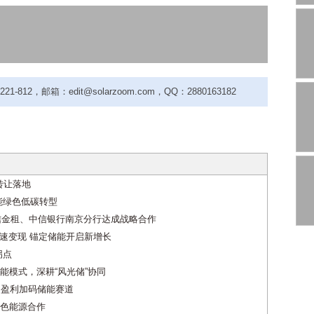
-812，邮箱：edit@solarzoom.com，QQ：2880163182
转让落地
能绿色低碳转型
中信金租、中信银行南京分行达成战略合作
目加速变现 锚定储能开启新增长
拐点
能模式，深耕“风光储”协同
预期盈利加码储能赛道
色能源合作