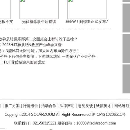
嫌财报不实
光伏概念股午后持续
665W！阿特斯正式发布7
高效异质结俱乐部第二次圆桌会上都讨论了些啥？
2023HJT异质结&叠层产业峰会来袭
勇：N型风口无限可能，加大国内布局势在必行！
会价格下行仍是主旋律，下游继续观望 一周光伏产业链价格
产！HJT异质结迎来加速爆发
务
|
推广方案
|
行情报告
|
活动合作
|
法律声明
|
意见反馈
|
诚征英才
|
网站导航
Copyright:2014 SOLARZOOM All Right Reservered.沪ICP备10206511号
联系我们：021-50315221 服务邮箱：10000@solarzoom.com