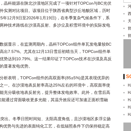
，晶科能源在陕北沙漠地区完成了一项针对TOPCon与BC光伏
外实测对比项目。该项目位于陕西省典型沙丘地貌区域，历时
025年12月9日至2026年1月19日)，在冬季复杂气候条件下，系
两种技术路线在沙漠高反射、多沙尘及积雪环境中的实际发电
数据显示，在监测周期内，晶科TOPCon组件单瓦发电量较BC
高出7.57%。尤其在12月13日雪后初晴当天，TOPCon组件单
优势达到10.79%。这一结果印证了TOPCon技术在沙漠及高反
的显著发电优势。
S
分析表明，TOPCon组件的高双面率(85±5%)是其表现优异的
之一。在沙漠地表反射率高达25%左右的环境中，高双面率使
H
能充分吸收地表反射光，提升整体发电效率。此外，在雪后高
H
组件不仅能通过背面吸收更多光能，其温升效应还可加速正面积雪融
H
H
H
表现突出。冬季日照时间短、太阳高度角低，且沙漠地区多浮尘扬
其结构优势与先进的表面钝化工艺，在低辐照条件下仍保持稳定高