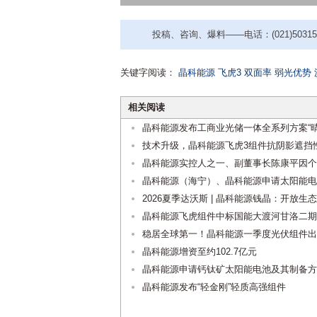
投稿、咨询、爆料——电话：(021)50315221
关键字阅读：
晶科能源
飞虎3
双面率
弱光优势
相关阅读
晶科能源发布工商业光储一体全系列方案“晴
技术升级，晶科能源飞虎3组件抗阴影遮挡
晶科能源实控人之一、副董事长陈康平因个
晶科能源（海宁）、晶科能源申请太阳能电
2026夏季达沃斯 | 晶科能源钱晶：开放生
晶科能源飞虎组件中标国能大渡河甘洛二期
稳居全球第一！晶科能源一季度光伏组件出货
晶科能源增资至约102.7亿元
晶科能源申请钙钛矿太阳能电池及其制备方
晶科能源发布“轻金刚”轻质高强组件