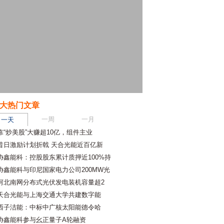
大热门文章
一周
一月
一天
靠“炒美股”大赚超10亿，组件主业
昔日激励计划折戟 天合光能近百亿新
协鑫能科：控股股东累计质押近100%持
协鑫能科与印尼国家电力公司200MW光
河北南网分布式光伏发电装机容量超2
天合光能与上海交通大学共建数字能
西子洁能：中标中广核太阳能德令哈
协鑫能科参与幺正量子A轮融资