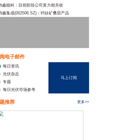
协鑫能科：目前阶段公司算力相关收
协鑫集成(002506.SZ)：钙钛矿叠层产品
阅电子邮件
每日资讯
光伏杂志
马上订阅
专题
每日光伏市场参考
题推荐
更多>>