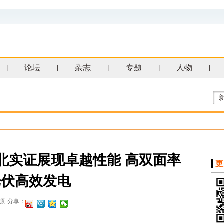
论坛
杂志
专题
人物
|
|
|
|
|
北实证展现卓越性能 高双面率
更
光伏高效发电
源
分享：