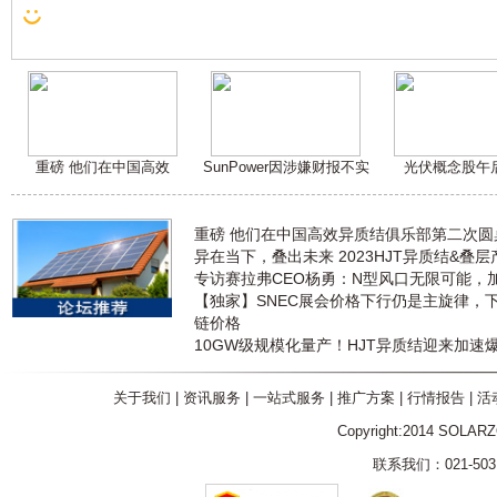
重磅 他们在中国高效
SunPower因涉嫌财报不实
光伏概念股午
重磅 他们在中国高效异质结俱乐部第二次
异在当下，叠出未来 2023HJT异质结&叠
专访赛拉弗CEO杨勇：N型风口无限可能，
【独家】SNEC展会价格下行仍是主旋律，
链价格
10GW级规模化量产！HJT异质结迎来加速
关于我们
|
资讯服务
|
一站式服务
|
推广方案
|
行情报告
|
活
Copyright:2014 SOLAR
联系我们：021-5031