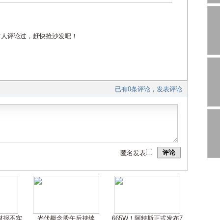
有人评论过，赶快抢沙发吧！
已有0条评论，发表评论
评论
匿名发表
嫌财报不实
光伏概念股午后持续
665W！阿特斯正式发布7