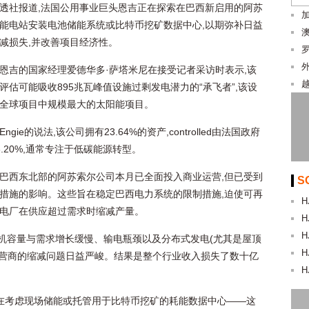
透社报道,法国公用事业巨头恩吉正在探索在巴西新启用的阿苏
能电站安装电池储能系统或比特币挖矿数据中心,以期弥补日益
减损失,并改善项目经济性。
恩吉的国家经理爱德华多·萨塔米尼在接受记者采访时表示,该
评估可能吸收895兆瓦峰值设施过剩发电潜力的“承飞者”,该设
全球项目中规模最大的太阳能项目。
Engie的说法,该公司拥有23.64%的资产,controlled由法国政府
3.20%,通常专注于低碳能源转型。
巴西东北部的阿苏索尔公司本月已全面投入商业运营,但已受到
S
措施的影响。这些旨在稳定巴西电力系统的限制措施,迫使可再
H
电厂在供应超过需求时缩减产量。
H
H
装机容量与需求增长缓慢、输电瓶颈以及分布式发电(尤其是屋顶
H
运营商的缩减问题日益严峻。结果是整个行业收入损失了数十亿
H
mining正在考虑现场储能或托管用于比特币挖矿的耗能数据中心——这