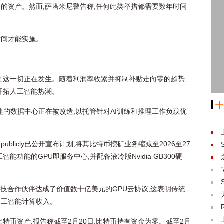
的资产。然而,萨塔米尼警告称,任何此类举措都需要数年时间
时间才能实施。
,这一切正在发生。随着利润率收紧并抑制补贴走向零的趋势,
开拓人工智能热潮。
十
希构建的数据中心正在被改造,以托管针对AI训练和推理工作负载优
 publicly已公开宣布计划,将其比特币挖矿业务缩减至2026至27
功能的GPU即服务中心,并配备液冷版Nvidia GB300硬
要科技合作伙伴达成了价值数十亿美元的GPU云协议,这表明传统
人工智能计算收入。
特币资产,报告称截至2月20日,比特币持有资金为零。截至2月