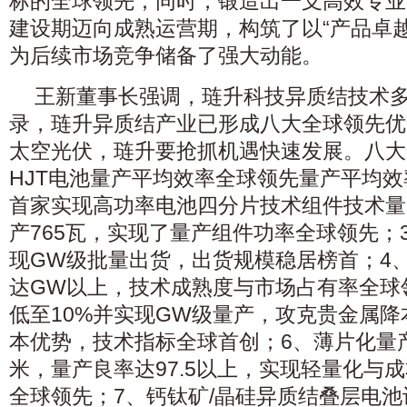
标的全球领先；同时，锻造出一支高效专业
建设期迈向成熟运营期，构筑了以“产品卓
为后续市场竞争储备了强大动能。
王新董事长强调，琏升科技异质结技术
录，琏升异质结产业已形成八大全球领先优
太空光伏，琏升要抢抓机遇快速发展。八大
HJT电池量产平均效率全球领先量产平均效率
首家实现高功率电池四分片技术组件技术量
产765瓦，实现了量产组件功率全球领先；
现GW级批量出货，出货规模稳居榜首；4、
达GW以上，技术成熟度与市场占有率全球
低至10%并实现GW级量产，攻克贵金属
本优势，技术指标全球首创；6、薄片化量
米，量产良率达97.5以上，实现轻量化与
全球领先；7、钙钛矿/晶硅异质结叠层电池认