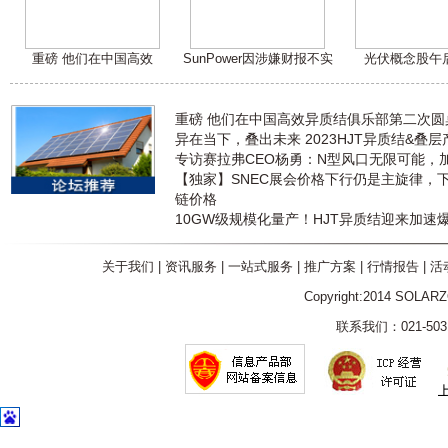
重磅 他们在中国高效
SunPower因涉嫌财报不实
光伏概念股午
重磅 他们在中国高效异质结俱乐部第二次
异在当下，叠出未来 2023HJT异质结&叠
专访赛拉弗CEO杨勇：N型风口无限可能，
【独家】SNEC展会价格下行仍是主旋律，
链价格
10GW级规模化量产！HJT异质结迎来加速
关于我们
|
资讯服务
|
一站式服务
|
推广方案
|
行情报告
|
活
Copyright:2014 SOLAR
联系我们：021-5031