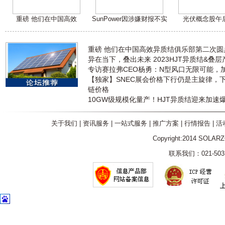
重磅 他们在中国高效
SunPower因涉嫌财报不实
光伏概念股午
重磅 他们在中国高效异质结俱乐部第二次
异在当下，叠出未来 2023HJT异质结&叠
专访赛拉弗CEO杨勇：N型风口无限可能，
【独家】SNEC展会价格下行仍是主旋律，
链价格
10GW级规模化量产！HJT异质结迎来加速
关于我们
|
资讯服务
|
一站式服务
|
推广方案
|
行情报告
|
活
Copyright:2014 SOLAR
联系我们：021-5031