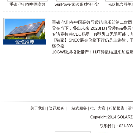
重磅 他们在中国高效
SunPower因涉嫌财报不实
光伏概念股午
重磅 他们在中国高效异质结俱乐部第二次
异在当下，叠出未来 2023HJT异质结&叠
专访赛拉弗CEO杨勇：N型风口无限可能，
【独家】SNEC展会价格下行仍是主旋律，
链价格
10GW级规模化量产！HJT异质结迎来加速
关于我们
|
资讯服务
|
一站式服务
|
推广方案
|
行情报告
|
活
Copyright:2014 SOLAR
联系我们：021-5031