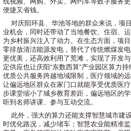
线视频、网购、外卖、网约车等数字服务更
便捷又省钱。
对庆阳环县、华池等地的群众来说，项
业机会，同时还带动了当地餐饮、住宿、运
为乡村振兴注入了动力。在生态方面，项目
零排放清洁能源发电，替代了传统燃煤发电
更优美，还高效利用了荒滩，实现了开发与
定供应也让庆阳“东数西算”产业园区算力
优质公共服务跨越地域限制，医疗领域的远
让偏远地区群众在家门口就能享受优质医疗
步课堂缩小了城乡教育差距，偏远地区的学
听到名师讲课、参与互动交流。
此外，强大的算力还能支撑智慧城市建
时优化路况，减少堵车；智慧农业能精准监