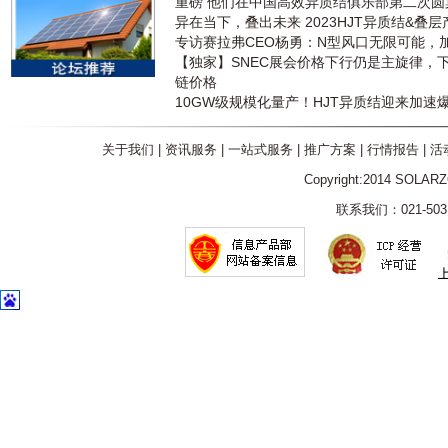
重磅 他们在中国高效异质结俱乐部第二次
异在当下，叠出未来 2023HJT异质结&叠
专访赛拉弗CEO杨勇：N型风口无限可能，
【独家】SNEC展会价格下行仍是主旋律，
链价格
10GW级规模化量产！HJT异质结迎来加速
关于我们
|
资讯服务
|
一站式服务
|
推广方案
|
行情报告
|
活
Copyright:2014 SOLAR
联系我们：021-5031