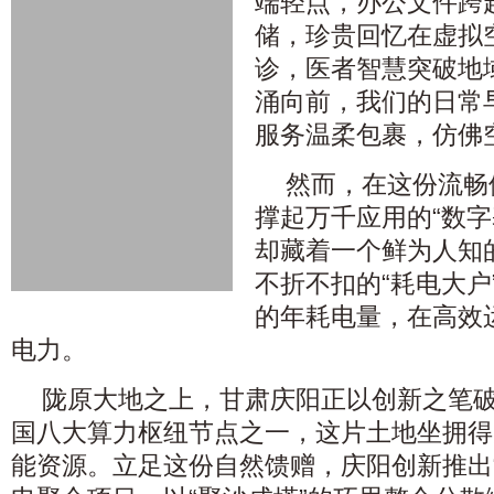
端轻点，办公文件跨
储，珍贵回忆在虚拟
诊，医者智慧突破地
涌向前，我们的日常
服务温柔包裹，仿佛
然而，在这份流畅
撑起万千应用的“数字
却藏着一个鲜为人知的
不折不扣的“耗电大户
的年耗电量，在高效
电力。
陇原大地之上，甘肃庆阳正以创新之笔
国八大算力枢纽节点之一，这片土地坐拥得
能资源。立足这份自然馈赠，庆阳创新推出