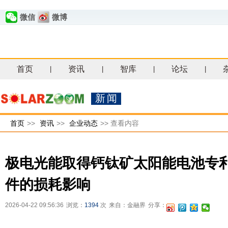
微信
微博
首页
资讯
智库
论坛
|
|
|
|
新闻
首页
>>
资讯
>>
企业动态
>>
查看内容
极电光能取得钙钛矿太阳能电池专
件的损耗影响
2026-04-22 09:56:36
浏览：
1394
次
来自：金融界
分享：