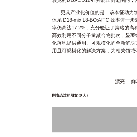
较宽的D18-L:D18-H共混比例范围
更具产业化价值的是，该本征动力
体系 D18-mix:L8-BO:AITC 效率
率仍高达17.2%，充分验证了策略的
高效利用不同分子量聚合物批次，显著
化落地提供通用、可规模化的全新解决
用且可规模化的解决方案，为相关领域
漂亮
鲜
刚表态过的朋友 (
0 人
)