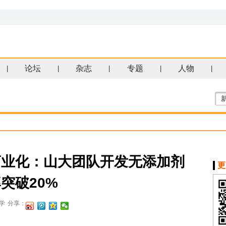
论坛
杂志
专题
人物
|
|
|
|
|
商业化：山大团队开发无添加剂
更
突破20%
学
分享：