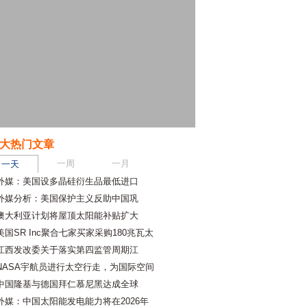
大热门文章
一周
一月
一天
外媒：美国设多晶硅衍生品最低进口
外媒分析：美国保护主义反助中国巩
澳大利亚计划将屋顶太阳能补贴扩大
美国SR Inc聚合七家买家采购180兆瓦太
江西发改委关于落实第四监管周期江
NASA宇航员进行太空行走，为国际空间
中国隆基与德国拜仁慕尼黑达成全球
外媒：中国太阳能发电能力将在2026年