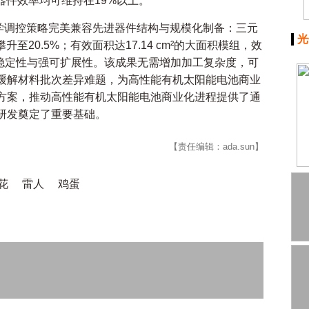
内，器件效率均可维持在19%以上。
学调控策略完美兼容先进器件结构与规模化制备：三元
光
进一步攀升至20.5%；有效面积达17.14 cm²的大面积模组，效
高稳定性与强可扩展性。该成果无需增加加工复杂度，可
缓解材料批次差异难题，为高性能有机太阳能电池商业
方案，推动高性能有机太阳能电池商业化进程提供了通
研发奠定了重要基础。
【责任编辑：ada.sun】
花
雷人
鸡蛋