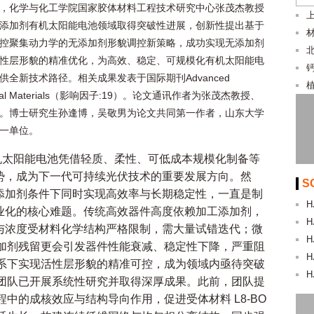
，化学与化工学院国家胶体材料工程技术研究中心张茂杰教授
上
添加剂有机太阳能电池领域取得突破性进展，创新性提出基于
控聚集动力学的无添加剂形貌调控新策略，成功实现无添加剂
性层形貌的精准优化，为高效、稳定、可规模化有机太阳能电
供全新技术路径。相关成果发表于国际期刊Advanced
ional Materials（影响因子:19）。论文通讯作者为张茂杰教授、
。博士研究生孙逢博，吴敬男为论文共同第一作者，山东大学
一单位。
机太阳能电池凭借轻质、柔性、可低成本规模化制备等
势，成为下一代可持续光伏技术的重要发展方向。然
S
添加剂条件下同时实现高效率与长期稳定性，一直是制
H
业化的核心难题。传统高效器件高度依赖加工添加剂，
H
与浓度受材料化学结构严格限制，需大量试错迭代；微
H
加剂残留更会引发器件性能衰减、稳定性下降，严重阻
H
系下实现活性层形貌的精准可控，成为领域内亟待突破
H
团队已开展系统性研究并取得深厚成果。此前，团队提
中的成核效应与结构导向作用，促进受体材料 L8-BO