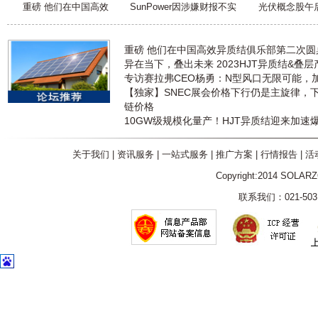
重磅 他们在中国高效
SunPower因涉嫌财报不实
光伏概念股午
重磅 他们在中国高效异质结俱乐部第二次
异在当下，叠出未来 2023HJT异质结&叠
专访赛拉弗CEO杨勇：N型风口无限可能，
【独家】SNEC展会价格下行仍是主旋律，
链价格
10GW级规模化量产！HJT异质结迎来加速
关于我们
|
资讯服务
|
一站式服务
|
推广方案
|
行情报告
|
活
Copyright:2014 SOLAR
联系我们：021-5031