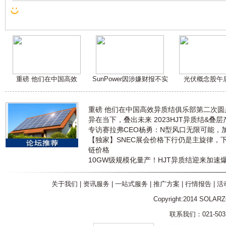
重磅 他们在中国高效
SunPower因涉嫌财报不实
光伏概念股午
重磅 他们在中国高效异质结俱乐部第二次
异在当下，叠出未来 2023HJT异质结&叠
专访赛拉弗CEO杨勇：N型风口无限可能，
【独家】SNEC展会价格下行仍是主旋律，
链价格
10GW级规模化量产！HJT异质结迎来加速
关于我们
|
资讯服务
|
一站式服务
|
推广方案
|
行情报告
|
活
Copyright:2014 SOLAR
联系我们：021-5031