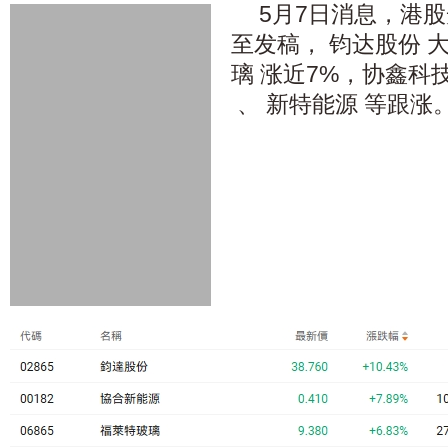
5月7日消息，港
至发稿，
钧达股份
大
璃
涨近7%，
协鑫科
、
新特能源
等跟涨