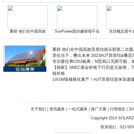
重磅 他们在中国高效
SunPower因涉嫌财报不实
光伏概念股午
重磅 他们在中国高效异质结俱乐部第二次
异在当下，叠出未来 2023HJT异质结&叠
专访赛拉弗CEO杨勇：N型风口无限可能，
【独家】SNEC展会价格下行仍是主旋律，
链价格
10GW级规模化量产！HJT异质结迎来加速
关于我们
|
资讯服务
|
一站式服务
|
推广方案
|
行情报告
|
活
Copyright:2014 SOLAR
联系我们：021-5031