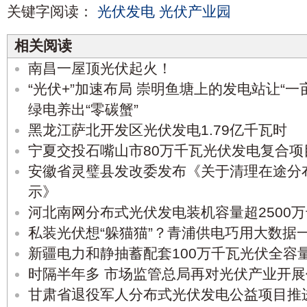
关键字阅读：
光伏发电
光伏产业园
相关阅读
南昌一屋顶光伏起火！
“光伏+”加速布局 崇明鱼塘上的发电站让“一
绿电养出“零碳蟹”
黑龙江萨北开发区光伏发电1.79亿千瓦时
宁夏交投石嘴山市80万千瓦光伏发电复合
安徽省灵璧县发改委发布《关于清理在途分
示》
河北南网分布式光伏发电装机容量超2500
私装光伏想“躲猫猫”？青浦供电巧用大数据
新疆电力和静抽蓄配套100万千瓦光伏全容
时隔半年多 市场监管总局再对光伏产业开
甘肃省退役军人分布式光伏发电公益项目推