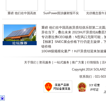
重磅 他们在中国高效
SunPower因涉嫌财报不实
光伏概念股午
重磅 他们在中国高效异质结俱乐部第二次
异在当下，叠出未来 2023HJT异质结&叠
专访赛拉弗CEO杨勇：N型风口无限可能，
【独家】SNEC展会价格下行仍是主旋律，
链价格
10GW级规模化量产！HJT异质结迎来加速
关于我们
|
资讯服务
|
一站式服务
|
推广方案
|
行情报告
|
活
Copyright:2014 SOLAR
联系我们：021-5031