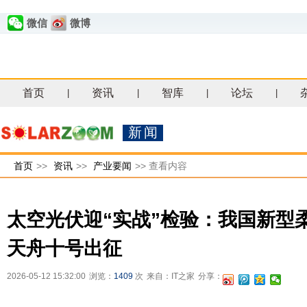
微信
微博
首页
资讯
智库
论坛
|
|
|
|
新闻
首页
>>
资讯
>>
产业要闻
>>
查看内容
太空光伏迎“实战”检验：我国新型
天舟十号出征
2026-05-12 15:32:00
浏览：
1409
次
来自：IT之家
分享：