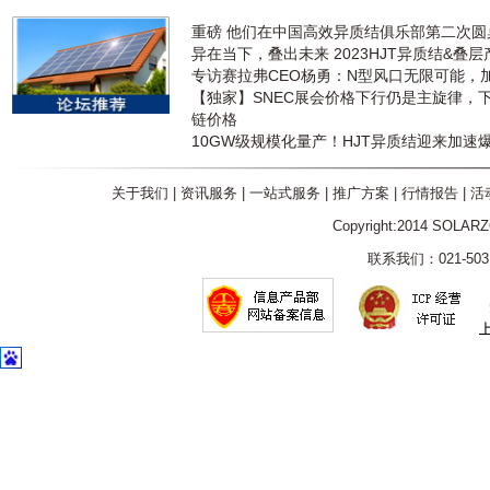
重磅 他们在中国高效异质结俱乐部第二次
异在当下，叠出未来 2023HJT异质结&叠
专访赛拉弗CEO杨勇：N型风口无限可能，
【独家】SNEC展会价格下行仍是主旋律，
链价格
10GW级规模化量产！HJT异质结迎来加速
关于我们
|
资讯服务
|
一站式服务
|
推广方案
|
行情报告
|
活
Copyright:2014 SOLAR
联系我们：021-5031