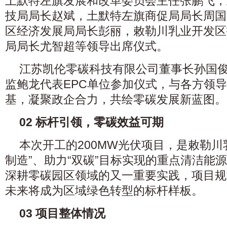
土默特左旗发展和改革委员会主任张鹏飞，
技局局长赵斌，土默特左旗商促局局长周国
区经济发展局局长彭丽，敕勒川乳业开发区
局局长尤智超等领导出席仪式。
江苏凯伦零碳科技有限公司董事长孙国
监鲍龙代表EPC单位参加仪式，与各方领
基，凝聚政企合力，共绘零碳发展新蓝图。
0
2
标杆引领，零碳效益可期
本次开工的200MW光伏项目，是敕勒川
制造”、助力“双碳”目标实现的重点清洁能
深耕零碳园区领域的又一重要实践，项目规
未来将成为区域绿色转型的标杆样板。
0
3
项目整体情况