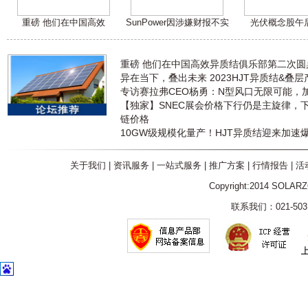
重磅 他们在中国高效
SunPower因涉嫌财报不实
光伏概念股午
重磅 他们在中国高效异质结俱乐部第二次
异在当下，叠出未来 2023HJT异质结&叠
专访赛拉弗CEO杨勇：N型风口无限可能，
【独家】SNEC展会价格下行仍是主旋律，
链价格
10GW级规模化量产！HJT异质结迎来加速
关于我们
|
资讯服务
|
一站式服务
|
推广方案
|
行情报告
|
活
Copyright:2014 SOLAR
联系我们：021-5031