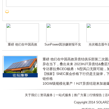
重磅 他们在中国高效
SunPower因涉嫌财报不实
光伏概念股午
重磅 他们在中国高效异质结俱乐部第二次
异在当下，叠出未来 2023HJT异质结&叠
专访赛拉弗CEO杨勇：N型风口无限可能，
【独家】SNEC展会价格下行仍是主旋律，
链价格
10GW级规模化量产！HJT异质结迎来加速
关于我们
|
资讯服务
|
一站式服务
|
推广方案
|
行情报告
|
活
Copyright:2014 SOLAR