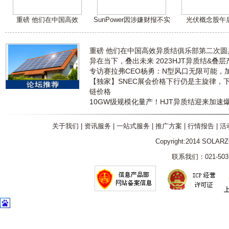
重磅 他们在中国高效
SunPower因涉嫌财报不实
光伏概念股午
重磅 他们在中国高效异质结俱乐部第二次
异在当下，叠出未来 2023HJT异质结&叠
专访赛拉弗CEO杨勇：N型风口无限可能，
【独家】SNEC展会价格下行仍是主旋律，
链价格
10GW级规模化量产！HJT异质结迎来加速
关于我们
|
资讯服务
|
一站式服务
|
推广方案
|
行情报告
|
活
Copyright:2014 SOLAR
联系我们：021-5031