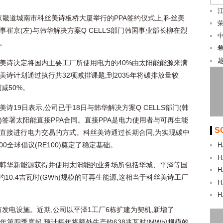
在京畿道城南市科丝美诗板桥大厦举行的PPA签约仪式上,科丝美
事崔京(左)与韩华解决方案Q CELLS部门韩国事业部长柳在烈
念。
美诗决定将国内主要工厂所使用电力的40%由太阳能能源来满
美诗计划通过执行共32项减排课题,到2035年将碳排放量较
削减50%。
美诗19日表示,公司已于18日与韩华解决方案Q CELLS部门(韩
)签署太阳能直接PPA合同。直接PPA是电力使用者与可再生能
S
直接进行电力交易的方式。科丝美诗通过长期合同,为实现碳中
00全球倡议(RE100)奠定了稳定基础。
H
H
韩华新能源获得并使用太阳能的业务场所包括华城、平泽等国
H
0.4吉瓦时(GWh)规模的可再生能源,这相当于科丝美诗工厂
H
H
有发电设施。近期,公司以平泽1工厂6栋扩建为契机,新增了
今年第四季度起,预计每年将额外生产约638兆瓦时(MWh)规模的