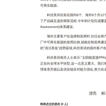
可再生能源。
科丝美诗目前在国内6个、海外6个共1
了产品碳足迹的测算流程,今年则计划完成覆盖产品全
Assessment)体系建设。
海外主要客户在选择制造商时,往往会将
厂中可再生能源的使用比例,就能在制造商遴
的“清洁美妆”趋势延续,科丝美诗的国内客户
科丝美诗相关人士表示:“太阳能直接PP
正在向全球水平转型,这一点意义重大。我们
理体系升级以及供应链应对能力强化,努力在
漂亮
鲜
刚表态过的朋友 (
0 人
)