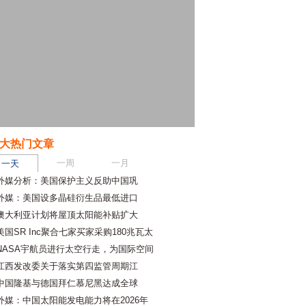
大热门文章
一周
一月
一天
外媒分析：美国保护主义反助中国巩
外媒：美国设多晶硅衍生品最低进口
澳大利亚计划将屋顶太阳能补贴扩大
美国SR Inc聚合七家买家采购180兆瓦太
NASA宇航员进行太空行走，为国际空间
江西发改委关于落实第四监管周期江
中国隆基与德国拜仁慕尼黑达成全球
外媒：中国太阳能发电能力将在2026年