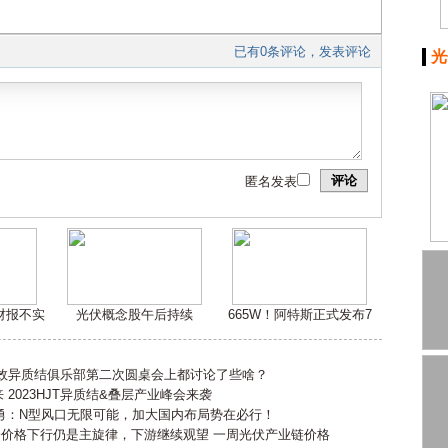
已有0条评论，发表评论
光
评论
匿名发表
嫌财报不实
光伏概念股午后持续
665W！阿特斯正式发布7
高效异质结俱乐部第二次圆桌会上都讨论了些啥？
2023HJT异质结&叠层产业峰会来袭
勇：N型风口无限可能，加大国内布局势在必行！
会价格下行仍是主旋律，下游继续观望 一周光伏产业链价格