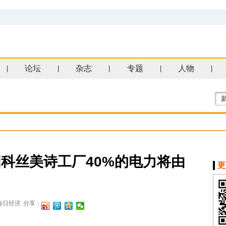
论坛
杂志
专题
人物
|
|
|
|
|
科丝美诗工厂40%的电力将由
更
每日经济
分享：