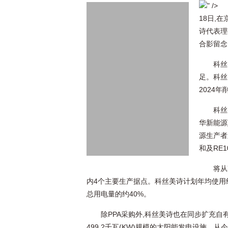
" />
18日,
诗代表理
合影留
科丝
足。科丝
2024年
科丝
华新能源
源生产者
和及RE1
将从
内4个主要生产据点。科丝美诗计划年均使用约1
总用电量的约40%。
除PPA采购外,科丝美诗也在同步扩充自
499.2千瓦(KW)规模的太阳能发电设施。从