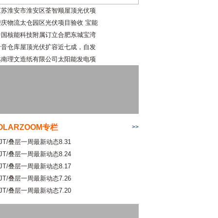
江苏淮安市淮安区荃智顺屋顶光伏项
荣庆物流太仓园区光伏项目验收 宝能
中国核能科技附属订立合肥东城宝湾
希音仓库屋顶光伏扩容近七成，自发
越南理文造纸有限公司太阳能发电项
OLARZOOM专栏
>>
JT/叠层一周最新动态8.31
JT/叠层一周最新动态8.24
JT/叠层一周最新动态8.17
JT/叠层一周最新动态7.26
JT/叠层一周最新动态7.20