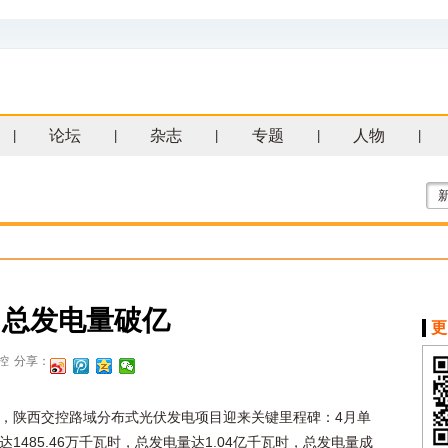
论坛
杂志
专题
人物
|
|
|
|
|
目总发电量破亿
更
控
分享：
，陕西交控路域分布式光伏发电项目迎来关键里程碑：4月单
达1485.46万千瓦时，总发电量达1.04亿千瓦时，总发电量成