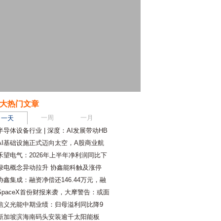
大热门文章
一周
一月
一天
半导体设备行业 | 深度：AI发展带动HB
AI基础设施正式迈向太空，A股商业航
禾望电气：2026年上半年净利润同比下
绿电概念异动拉升 协鑫能科触及涨停
协鑫集成：融资净偿还146.44万元，融
SpaceX首份财报来袭，大摩警告：或面
信义光能中期业绩：归母溢利同比降9
新加坡滨海南码头安装逾千太阳能板