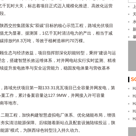
亿千瓦时大关，标志着项目正式迈入规模化推进、高效化运营
段。
陕西交控集团落实“双碳”目标的核心示范工程，路域光伏项目
值尤为显著。据测算，1亿千瓦时清洁电力的产出，相当于减
暴
碳排放约8.3万吨，等效于植树造林约70万棵。
顾生态与经济效益，项目指挥部深化职能转型，秉持“建设与运
理念，搭建智慧长效运维体系，对并网电站实行实时监测、精准
续提升发电效率与安全运营能力，稳固发电体量与营收基本
S
，路域光伏项目第一期133.31兆瓦项目已全容量并网发电，第
H
案工作，累计备案容量达127.9MW，并网接入许可容量
H
渭南等地市。
H
H
目二期工程，加快构建智慧虚拟电厂体系、优化储能布局，增强
H
展夯实清洁能源保障。后续随着新站点及配套设施陆续投运，陕
新能源”模式，为陕西绿色转型注入持久动力。