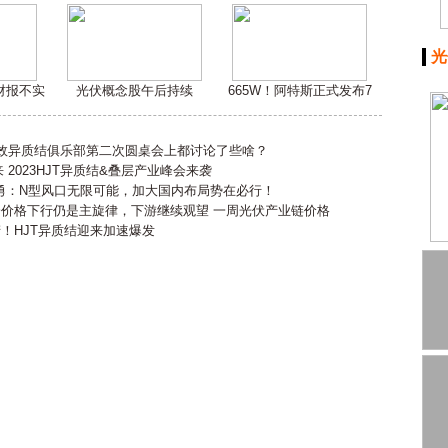
光
嫌财报不实
光伏概念股午后持续
665W！阿特斯正式发布7
高效异质结俱乐部第二次圆桌会上都讨论了些啥？
2023HJT异质结&叠层产业峰会来袭
勇：N型风口无限可能，加大国内布局势在必行！
会价格下行仍是主旋律，下游继续观望 一周光伏产业链价格
产！HJT异质结迎来加速爆发