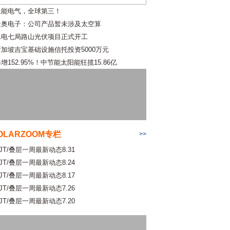
上能电气，全球第三！
天奥电子：公司产品暂未涉及太空算
水电七局路山光伏项目正式开工
新加坡吉宝基础设施信托投资5000万元
增152.95%！中节能太阳能狂揽15.86亿
OLARZOOM专栏
>>
JT/叠层一周最新动态8.31
JT/叠层一周最新动态8.24
JT/叠层一周最新动态8.17
JT/叠层一周最新动态7.26
JT/叠层一周最新动态7.20