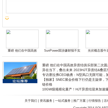
重磅 他们在中国高效
SunPower因涉嫌财报不实
光伏概念股午
重磅 他们在中国高效异质结俱乐部第二次
异在当下，叠出未来 2023HJT异质结&叠
专访赛拉弗CEO杨勇：N型风口无限可能，
【独家】SNEC展会价格下行仍是主旋律，
链价格
10GW级规模化量产！HJT异质结迎来加速
关于我们
|
资讯服务
|
一站式服务
|
推广方案
|
行情报告
|
活
Copyright:2014 SOLAR