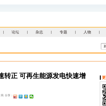
论坛
杂志
专题
人物
|
|
|
|
|
速转正 可再生能源发电快速增
更
计局
分享：