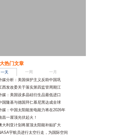
大热门文章
一周
一月
一天
外媒分析：美国保护主义反助中国巩
江西发改委关于落实第四监管周期江
外媒：美国设多晶硅衍生品最低进口
中国隆基与德国拜仁慕尼黑达成全球
外媒：中国太阳能发电能力将在2026年
南昌一屋顶光伏起火！
澳大利亚计划将屋顶太阳能补贴扩大
NASA宇航员进行太空行走，为国际空间