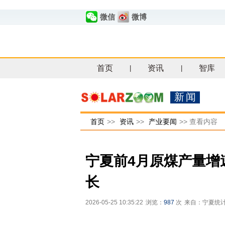
微信
微博
首页
资讯
智库
|
|
新闻
首页
>>
资讯
>>
产业要闻
>>
查看内容
宁夏前4月原煤产量增
长
2026-05-25 10:35:22
浏览：
987
次
来自：宁夏统