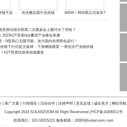
嫌财报不实
光伏概念股午后持续
665W！阿特斯正式发布7
高效异质结俱乐部第二次圆桌会上都讨论了些啥？
2023HJT异质结&叠层产业峰会来袭
勇：N型风口无限可能，加大国内布局势在必行！
会价格下行仍是主旋律，下游继续观望 一周光伏产业链价格
产！HJT异质结迎来加速爆发
务
|
推广方案
|
行情报告
|
活动合作
|
法律声明
|
意见反馈
|
诚征英才
|
网站导航
Copyright:2014 SOLARZOOM All Right Reservered.沪ICP备10206511号
联系我们：021-50315221 服务邮箱：10000@solarzoom.com