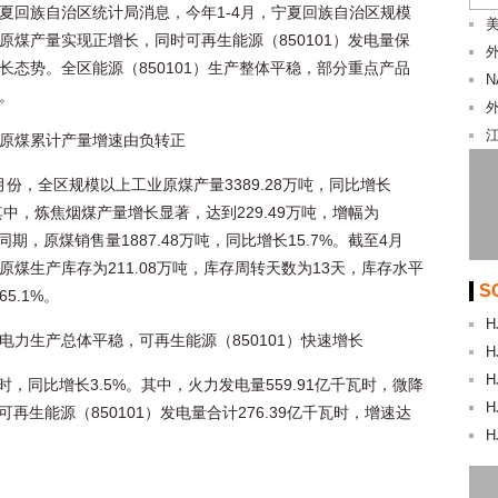
夏回族自治区统计局消息，今年1-4月，宁夏回族自治区规模
美
原煤产量实现正增长，同时可再生能源（850101）发电量保
长态势。全区能源（850101）生产整体平稳，部分重点产品
。
原煤累计产量增速由负转正
4月份，全区规模以上工业原煤产量3389.28万吨，同比增长
。其中，炼焦烟煤产量增长显著，达到229.49万吨，增幅为
。同期，原煤销售量1887.48万吨，同比增长15.7%。截至4月
原煤生产库存为211.08万吨，库存周转天数为13天，库存水平
S
5.1%。
H
电力生产总体平稳，可再生能源（850101）快速增长
H
H
瓦时，同比增长3.5%。其中，火力发电量559.91亿千瓦时，微降
H
可再生能源（850101）发电量合计276.39亿千瓦时，增速达
H