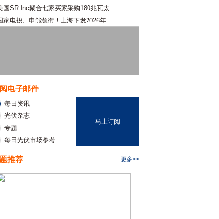
美国SR Inc聚合七家买家采购180兆瓦太
国家电投、申能领衔！上海下发2026年
阅电子邮件
每日资讯
光伏杂志
马上订阅
专题
每日光伏市场参考
题推荐
更多>>