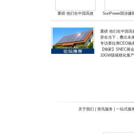
重磅 他们在中国高效
SunPower因涉
重磅 他们在中国
异在当下，叠出未来 
专访赛拉弗CEO杨
【独家】SNEC展
10GW级规模化量
关于我们
|
资讯服务
|
一站式服