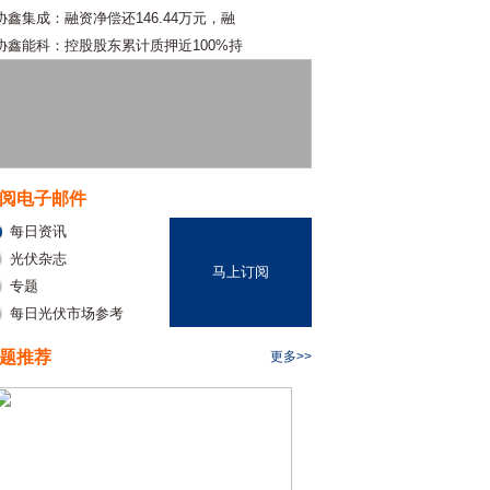
协鑫集成：融资净偿还146.44万元，融
协鑫能科：控股股东累计质押近100%持
阅电子邮件
每日资讯
光伏杂志
马上订阅
专题
每日光伏市场参考
题推荐
更多>>