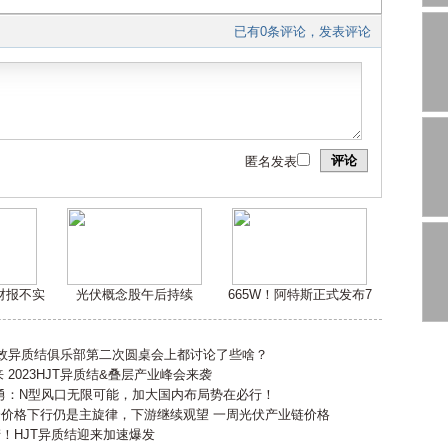
已有0条评论，发表评论
评论
匿名发表
嫌财报不实
光伏概念股午后持续
665W！阿特斯正式发布7
高效异质结俱乐部第二次圆桌会上都讨论了些啥？
2023HJT异质结&叠层产业峰会来袭
勇：N型风口无限可能，加大国内布局势在必行！
会价格下行仍是主旋律，下游继续观望 一周光伏产业链价格
产！HJT异质结迎来加速爆发