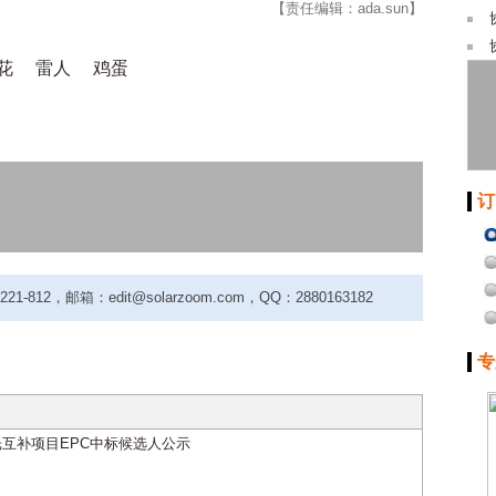
【责任编辑：ada.sun】
花
雷人
鸡蛋
订
-812，邮箱：edit@solarzoom.com，QQ：2880163182
专
渔光互补项目EPC中标候选人公示