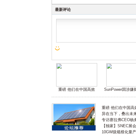
最新评论
重磅 他们在中国高效
SunPower因涉
重磅 他们在中国
异在当下，叠出未来 
专访赛拉弗CEO杨
【独家】SNEC展
10GW级规模化量