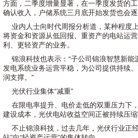
方面，二季度增量显著，在一季度发货的工
确认收入，户储系统三月底开始发货也会逐
业内人士向时代周报分析道，某种程度
将资金和资源从低回报、重资产的电站运营
利、更轻资产的业务。
锦浪科技也表示：“子公司锦浪智慧新能
发电系统业务运营平稳，为公司提供持续、
润支撑。”
光伏行业集体“减重”
在限电率提升、电价走低的双重压力下
建设成本，光伏电站收益空间正被持续压缩
不止锦浪科技，过去几年，光伏行业正经
站”向“轻资产运营”的集体转向。