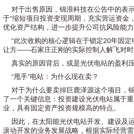
对于出售原因，锦浪科技在公告中的表
于“缩短项目投资变现周期，充实营运资金
优化资产结构，进一步提升公司抗风险能力
“此次收购的核心逻辑在于锁定20年固定电
让方——石家庄正刚的实际控制人解飞对时
真实的原因背后，或是光伏电站的盈利
“甩手”电站：为什么现在卖？
对于为什么要卖掉巨鹿泽源这个项目，
了一个关键信息：投资建设光伏电站属于重
业，具有固定资产投资规模高的特点。
因此，在太阳能光伏电站开发、建设及
滚动开发的业务发展战略，根据实际经营需