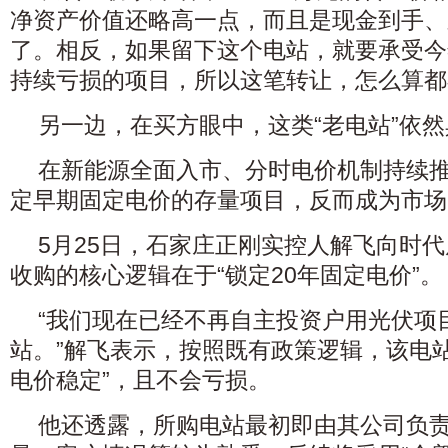
净资产价值还略高一点，而且是现金到手、
了。相反，如果留下这个电站，就要承受今
持续亏损的项目，所以这笔转让，怎么算都
另一边，在买方眼中，这类“老电站”依
在新能源全面入市、分时电价机制持续
定早期固定电价的存量项目，反而成为市场
5月25日，石家庄正刚实控人解飞向时
收购的核心逻辑在于“锁定20年固定电价”。
“我们现在已经不再自主投资户用光伏项
站。”解飞表示，按照既有政策逻辑，该电站
电价稳定”，且不会亏损。
他还透露，所购电站最初即由其公司负