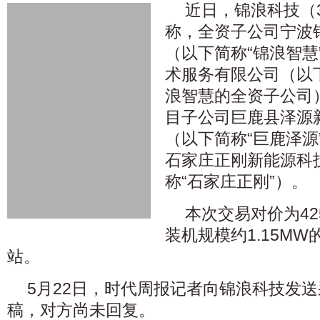
近日，锦浪科技（30
称，全资子公司宁波
（以下简称“锦浪智慧
术服务有限公司（以下
浪智慧的全资子公司
目子公司巨鹿县泽源
（以下简称“巨鹿泽源
石家庄正刚新能源科
称“石家庄正刚”）。
本次交易对价为42
装机规模约1.15M
站。
5月22日，时代周报记者向锦浪科技发
稿，对方尚未回复。