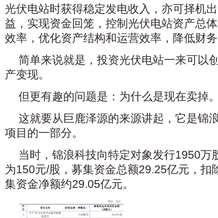
光伏电站时获得稳定发电收入，亦可择机出
益，实现资金回笼，控制光伏电站资产总体
效率，优化资产结构和运营效率，降低财务
简单来说就是，投资光伏电站一来可以
产变现。
但更有趣的问题是：为什么是现在卖掉
这就要从巨鹿泽源的来源讲起，它是锦浪
项目的一部分。
当时，锦浪科技向特定对象发行1950万
为150元/股，募集资金总额29.25亿元，
集资金净额约29.05亿元。