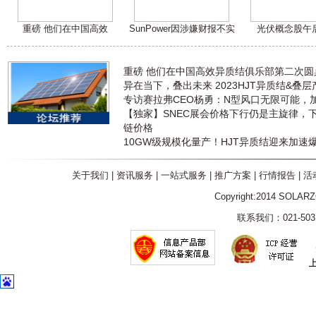
重磅 他们在中国高效
SunPower因涉嫌财报不实
光伏概念股午
重磅 他们在中国高效异质结俱乐部第二次
异在当下，叠出未来 2023HJT异质结&叠
专访赛拉弗CEO杨勇：N型风口无限可能，
【独家】SNEC展会价格下行仍是主旋律，
链价格
10GW级规模化量产！HJT异质结迎来加速
关于我们
|
资讯服务
|
一站式服务
|
推广方案
|
行情报告
|
活
Copyright:2014 SOLAR
联系我们：021-5031