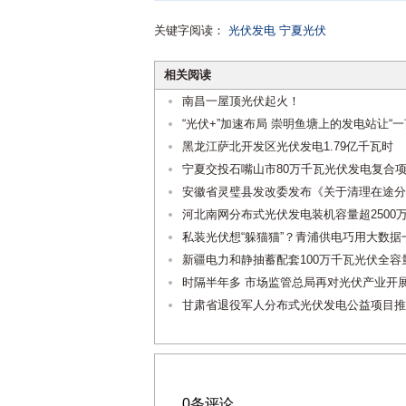
关键字阅读：
光伏发电
宁夏光伏
相关阅读
南昌一屋顶光伏起火！
“光伏+”加速布局 崇明鱼塘上的发电站让“一
黑龙江萨北开发区光伏发电1.79亿千瓦时
宁夏交投石嘴山市80万千瓦光伏发电复合
安徽省灵璧县发改委发布《关于清理在途分
河北南网分布式光伏发电装机容量超2500
私装光伏想“躲猫猫”？青浦供电巧用大数据
新疆电力和静抽蓄配套100万千瓦光伏全容
时隔半年多 市场监管总局再对光伏产业开
甘肃省退役军人分布式光伏发电公益项目推
0条评论