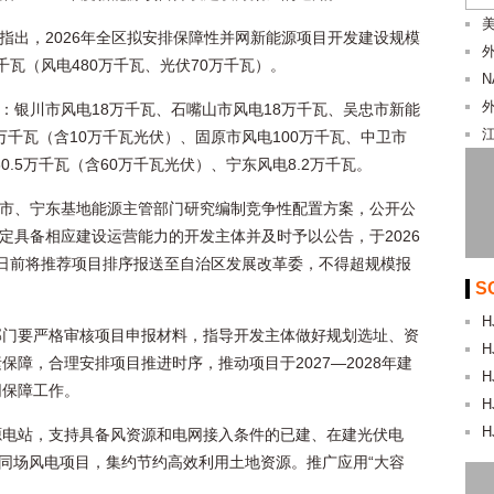
美
指出，2026年全区拟安排保障性并网新能源项目开发建设规模
万千瓦（风电480万千瓦、光伏70万千瓦）。
：银川市风电18万千瓦、石嘴山市风电18万千瓦、吴忠市新能
.3万千瓦（含10万千瓦光伏）、固原市风电100万千瓦、中卫市
60.5万千瓦（含60万千瓦光伏）、宁东风电8.2万千瓦。
市、宁东基地能源主管部门研究编制竞争性配置方案，公开公
定具备相应建设运营能力的开发主体并及时予以公告，于2026
0日前将推荐项目排序报送至自治区发展改革委，不得超规模报
S
H
部门要严格审核项目申报材料，指导开发主体做好规划选址、资
H
障，合理安排项目推进时序，推动项目于2027—2028年建
H
网保障工作。
H
H
源电站，支持具备风资源和电网接入条件的已建、在建光伏电
光同场风电项目，集约节约高效利用土地资源。推广应用“大容