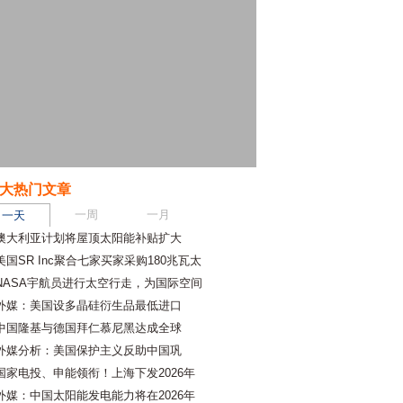
大热门文章
一周
一月
一天
澳大利亚计划将屋顶太阳能补贴扩大
美国SR Inc聚合七家买家采购180兆瓦太
NASA宇航员进行太空行走，为国际空间
外媒：美国设多晶硅衍生品最低进口
中国隆基与德国拜仁慕尼黑达成全球
外媒分析：美国保护主义反助中国巩
国家电投、申能领衔！上海下发2026年
外媒：中国太阳能发电能力将在2026年