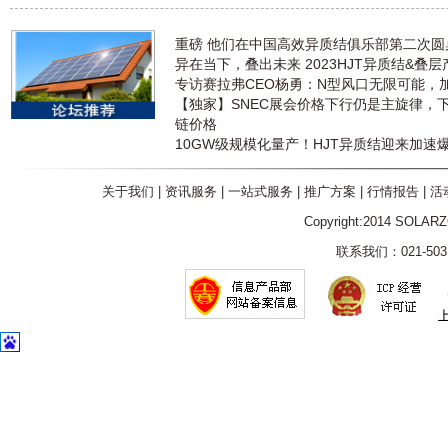
重磅 他们在中国高效异质结俱乐部第二次
异在当下，叠出未来 2023HJT异质结&叠
专访赛拉弗CEO杨勇：N型风口无限可能，
【独家】SNEC展会价格下行仍是主旋律，
链价格
10GW级规模化量产！HJT异质结迎来加速
关于我们
|
资讯服务
|
一站式服务
|
推广方案
|
行情报告
|
活
Copyright:2014 SOLAR
联系我们：021-5031