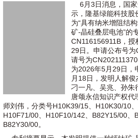
6月3日消息，国
示，隆基绿能科技股
为“具有纳米增阻结
矿-晶硅叠层电池”的
CN116156911B，
29日。申请公布号为CN
请号为CN2021113
为2026年5月29日，
月18日，发明人解
刁一凡、吴兆、孙朱
唐颂永信知识产权代
师刘伟，分类号H10K39/15、H10K30/10、H
H10F71/00、H10F10/142、B82Y15/00、
B82Y30/00。