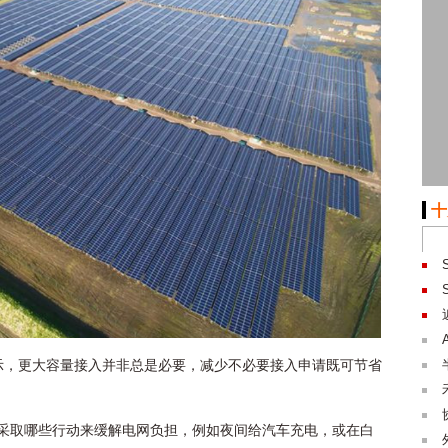
十
 Wette表示，更大容量接入并非总是必要，减少不必要接入申请既可节省
己可以采取哪些行动来缓解电网负担，例如夜间给汽车充电，或在白