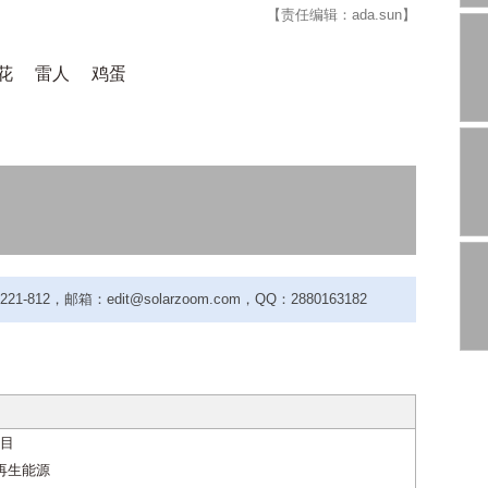
【责任编辑：ada.sun】
花
雷人
鸡蛋
-812，邮箱：edit@solarzoom.com，QQ：2880163182
目
可再生能源