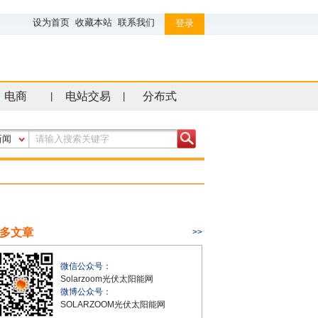
设为首页
收藏本站
联系我们
登录
电商
电站交易
分布式
|
|
新闻
多文章
>>
微信公众号：
Solarzoom光伏太阳能网
微博公众号：
SOLARZOOM光伏太阳能网