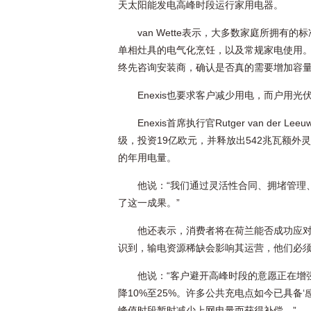
天太阳能发电高峰时段运行家用电器。
van Wette表示，大多数家庭所拥
单相灶具的电气化烹饪，以及常规家电使用
终先咨询安装商，确认是否真的需要增加容
Enexis也要求客户减少用电，而户用
Enexis首席执行官Rutger van de
级，投资19亿欧元，并释放出542兆瓦额外灵活
的年用电量。
他说：“我们通过灵活性合同、拥堵管理、第
了这一成果。”
他还表示，消费者将在荷兰能否成功应对
识到，输电资源稀缺会影响其运营，他们必须
他说：“客户避开高峰时段的意愿正在增
降10%至25%。许多公共充电点如今已具备
峰值时段暂时减少上网电量而获得补偿。”