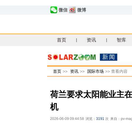
微信
微博
首页
资讯
智库
|
|
新闻
首页
>>
资讯
>>
国际市场
>>
查看内容
荷兰要求太阳能业主
机
2026-06-09 09:44:58
浏览：
3191
次
来自：pv-mag