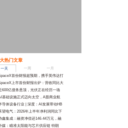
大热门文章
一周
一月
一天
SpaceX首份财报超预期，携手英伟达打
SpaceX上市首份财报出炉：营收同比大
近600亿债务悬顶，光伏正在经历一场
AI基础设施正式迈向太空，A股商业航
半导体设备行业 | 深度：AI发展带动HB
禾望电气：2026年上半年净利润同比下
协鑫集成：融资净偿还146.44万元，融
外媒：瞄准太阳能与芯片供应链 特朗