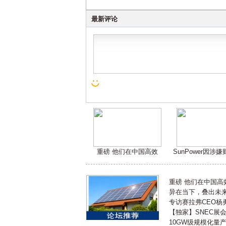
最新评论
重磅 他们在中国高效
SunPower因涉
重磅 他们在中国
异在当下，叠出未来 
专访赛拉弗CEO杨
【独家】SNEC展
10GW级规模化量