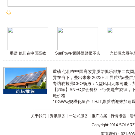
重磅 他们在中国高效
SunPower因涉嫌财报不实
光伏概念股午
重磅 他们在中国高效异质结俱乐部第二次
异在当下，叠出未来 2023HJT异质结&叠
专访赛拉弗CEO杨勇：N型风口无限可能，
【独家】SNEC展会价格下行仍是主旋律，
链价格
10GW级规模化量产！HJT异质结迎来加速
关于我们
|
资讯服务
|
一站式服务
|
推广方案
|
行情报告
|
活
Copyright:2014 SOLAR
联系我们：021-5031