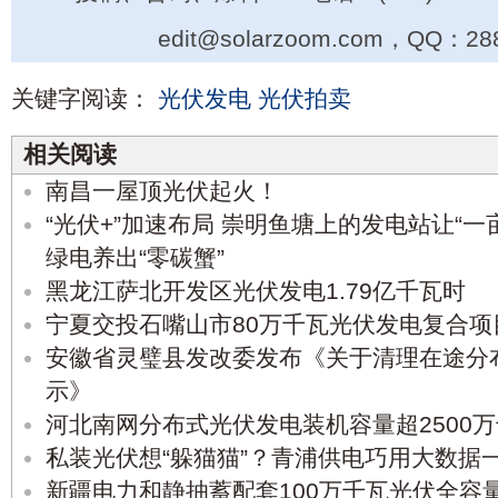
edit@solarzoom.com，QQ：28
关键字阅读：
光伏发电
光伏拍卖
相关阅读
南昌一屋顶光伏起火！
“光伏+”加速布局 崇明鱼塘上的发电站让“一
绿电养出“零碳蟹”
黑龙江萨北开发区光伏发电1.79亿千瓦时
宁夏交投石嘴山市80万千瓦光伏发电复合
安徽省灵璧县发改委发布《关于清理在途分
示》
河北南网分布式光伏发电装机容量超2500
私装光伏想“躲猫猫”？青浦供电巧用大数据
新疆电力和静抽蓄配套100万千瓦光伏全容