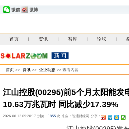
微信
微博
首页
资讯
智库
论坛
|
|
|
|
新闻
首页
>>
资讯
>>
企业动态
>>
查看内容
江山控股(00295)前5个月太阳能
10.63万兆瓦时 同比减少17.39%
2026-06-12 09:20:17
浏览：
1855
次
来自：智通财经网
分享：
江山控股(00295)