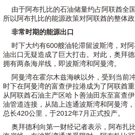
由于阿布扎比的石油储量约占阿联酋全国
所以阿布扎比的能源政策对阿联酋的整体政
非常时期的能源出口
时下大约有600艘油轮滞留波斯湾，对
油出口无疑造成了巨大打击。对此，奥拜德
拥有两条海岸线，即波斯湾和阿曼湾。
阿曼湾在霍尔木兹海峡以外，受到当前
时下在阿曼湾的富查伊拉港成为了阿联酋重
从阿联酋石油主产区哈卜善油田东至富查伊
油管道连接，从陆上连通波斯湾和阿曼湾，
总长420公里，于2012年7月正式投产。
奥拜德利向第一财经记者表示，阿布扎