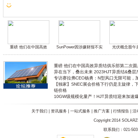
重磅 他们在中国高效
SunPower因涉嫌财报不实
光伏概念股午
重磅 他们在中国高效异质结俱乐部第二次
异在当下，叠出未来 2023HJT异质结&叠
专访赛拉弗CEO杨勇：N型风口无限可能，
【独家】SNEC展会价格下行仍是主旋律，
链价格
10GW级规模化量产！HJT异质结迎来加速
关于我们
|
资讯服务
|
一站式服务
|
推广方案
|
行情报告
|
活
Copyright:2014 SOLAR
联系我们：021-5031