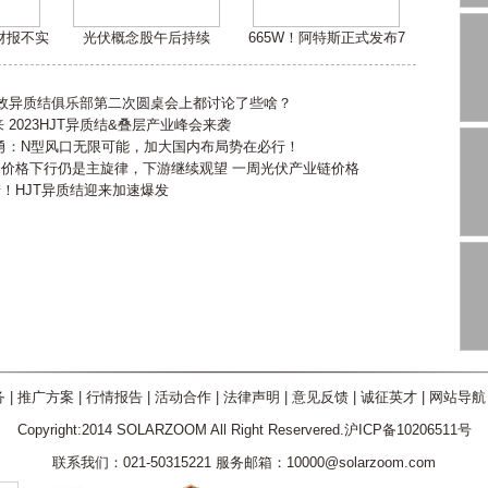
嫌财报不实
光伏概念股午后持续
665W！阿特斯正式发布7
高效异质结俱乐部第二次圆桌会上都讨论了些啥？
2023HJT异质结&叠层产业峰会来袭
勇：N型风口无限可能，加大国内布局势在必行！
会价格下行仍是主旋律，下游继续观望 一周光伏产业链价格
产！HJT异质结迎来加速爆发
务
|
推广方案
|
行情报告
|
活动合作
|
法律声明
|
意见反馈
|
诚征英才
|
网站导航
Copyright:2014 SOLARZOOM All Right Reservered.沪ICP备10206511号
联系我们：021-50315221 服务邮箱：10000@solarzoom.com