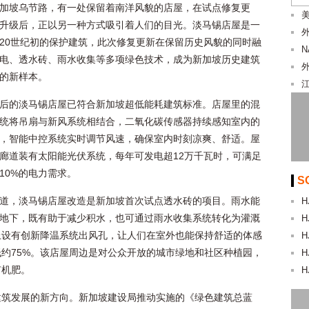
加坡乌节路，有一处保留着南洋风貌的店屋，在试点修复更
美
升级后，正以另一种方式吸引着人们的目光。淡马锡店屋是一
20世纪初的保护建筑，此次修复更新在保留历史风貌的同时融
电、透水砖、雨水收集等多项绿色技术，成为新加坡历史建筑
的新样本。
后的淡马锡店屋已符合新加坡超低能耗建筑标准。店屋里的混
统将吊扇与新风系统相结合，二氧化碳传感器持续感知室内的
，智能中控系统实时调节风速，确保室内时刻凉爽、舒适。屋
廊道装有太阳能光伏系统，每年可发电超12万千瓦时，可满足
10%的电力需求。
S
道，淡马锡店屋改造是新加坡首次试点透水砖的项目。雨水能
H
地下，既有助于减少积水，也可通过雨水收集系统转化为灌溉
H
上设有创新降温系统出风孔，让人们在室外也能保持舒适的体感
H
约75%。该店屋周边是对公众开放的城市绿地和社区种植园，
H
有机肥。
H
建筑发展的新方向。新加坡建设局推动实施的《绿色建筑总蓝