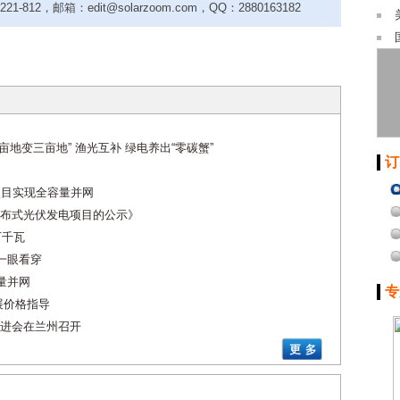
-812，邮箱：edit@solarzoom.com，QQ：2880163182
亩地变三亩地” 渔光互补 绿电养出“零碳蟹”
订
项目实现全容量并网
布式光伏发电项目的公示》
万千瓦
一眼看穿
量并网
专
展价格指导
进会在兰州召开