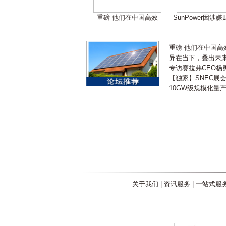
重磅 他们在中国高效
SunPower因涉
重磅 他们在中国
异在当下，叠出未来 
专访赛拉弗CEO杨
【独家】SNEC展
10GW级规模化量
关于我们
|
资讯服务
|
一站式服