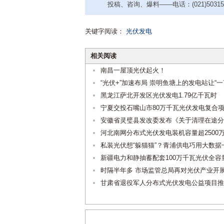
投稿、咨询、爆料——电话：(021)50315221
关键字阅读：
光伏发电
相关阅读
南昌一屋顶光伏起火！
“光伏+”加速布局 崇明鱼塘上的发电站让“一
黑龙江萨北开发区光伏发电1.79亿千瓦时
宁夏交投石嘴山市80万千瓦光伏发电复合
安徽省灵璧县发改委发布《关于清理在途分
河北南网分布式光伏发电装机容量超2500
私装光伏想“躲猫猫”？青浦供电巧用大数据
新疆电力和静抽蓄配套100万千瓦光伏全容
时隔半年多 市场监管总局再对光伏产业开
甘肃省退役军人分布式光伏发电公益项目推