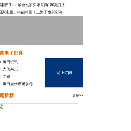
美国SR Inc聚合七家买家采购180兆瓦太
国家电投、申能领衔！上海下发2026年
阅电子邮件
每日资讯
光伏杂志
马上订阅
专题
每日光伏市场参考
题推荐
更多>>