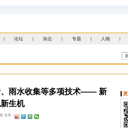
论坛
杂志
专题
人物
|
|
|
|
|
、雨水收集等多项技术—— 新
更
色新生机
报
分享：