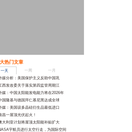
大热门文章
一周
一月
一天
外媒分析：美国保护主义反助中国巩
江西发改委关于落实第四监管周期江
外媒：中国太阳能发电能力将在2026年
中国隆基与德国拜仁慕尼黑达成全球
外媒：美国设多晶硅衍生品最低进口
南昌一屋顶光伏起火！
澳大利亚计划将屋顶太阳能补贴扩大
NASA宇航员进行太空行走，为国际空间