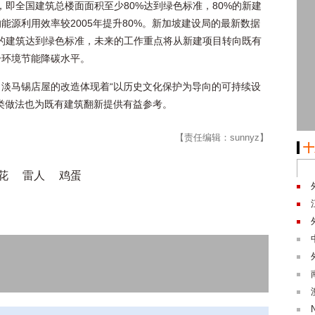
目标，即全国建筑总楼面面积至少80%达到绿色标准，80%的新建
源利用效率较2005年提升80%。新加坡建设局的最新数据
6%的建筑达到绿色标准，未来的工作重点将从新建项目转向既有
升环境节能降碳水平。
淡马锡店屋的改造体现着“以历史文化保护为导向的可持续设
类做法也为既有建筑翻新提供有益参考。
【责任编辑：sunnyz】
十
花
雷人
鸡蛋