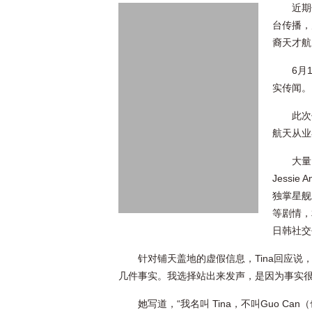
近期
台传播，
裔天才航
6月
实传闻。
此次
航天从业
大量
Jessi
独掌星舰
等剧情，
日韩社交
针对铺天盖地的虚假信息，Tina回应
几件事实。我选择站出来发声，是因为事实很
她写道，“我名叫 Tina，不叫Guo Can