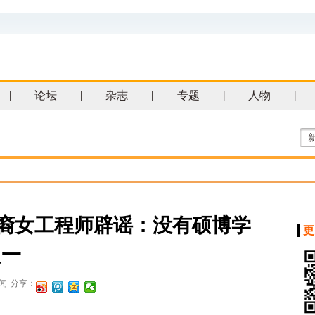
论坛
杂志
专题
人物
|
|
|
|
|
X华裔女工程师辟谣：没有硕博学
更
之一
闻
分享：