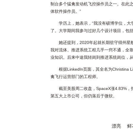
制台多个猛禽发动机飞控操作员之一。在此
体软件操作员。”
学历上，她表示，“我没有硕博学位，大学完
了。大学期间我参与过好几个设计项目，包括
她还提到，2020年起就长期驻守得州星舰
我对流体、推进系统工程几乎一窍不通，全
业知识。后来中途我转岗到推进系统岗位，从
根据LinkedIn页面，其全名为Christ
禽飞行运营部门的工程师。
截至美股周二收盘，SpaceX涨4.83%
第五大上市公司，但仍落后于微软。
漂亮
鲜