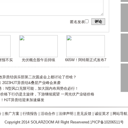
评论
匿名发表
嫌财报不实
光伏概念股午后持续
665W！阿特斯正式发布7
高效异质结俱乐部第二次圆桌会上都讨论了些啥？
2023HJT异质结&叠层产业峰会来袭
勇：N型风口无限可能，加大国内布局势在必行！
会价格下行仍是主旋律，下游继续观望 一周光伏产业链价格
产！HJT异质结迎来加速爆发
务
|
推广方案
|
行情报告
|
活动合作
|
法律声明
|
意见反馈
|
诚征英才
|
网站导航
Copyright:2014 SOLARZOOM All Right Reservered.沪ICP备10206511号