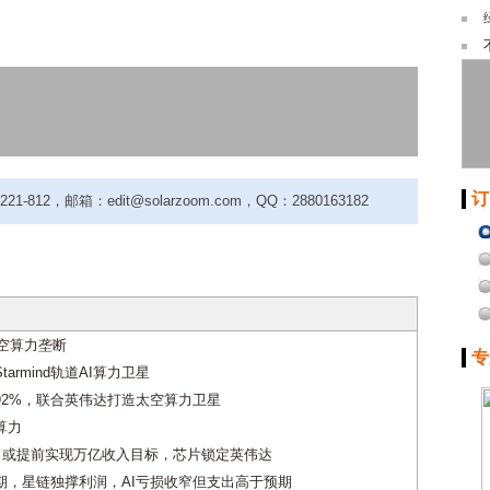
订
-812，邮箱：edit@solarzoom.com，QQ：2880163182
太空算力垄断
专
armind轨道AI算力卫星
增92%，联合英伟达打造太空算力卫星
算力
商”，或提前实现万亿收入目标，芯片锁定英伟达
预期，星链独撑利润，AI亏损收窄但支出高于预期