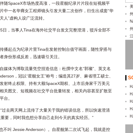
伴随SpaceX市场热度高涨，一段星舰纪录片片段在短视频平
美
片中一名华裔女工程师镜头引发大量二次创作，衍生出成套“华
天人”虚构人设广泛流转。
15日，当事人Tina在海外社交平台发文完整澄清，驳斥全部不
传播起点为纪录片里Tina在发射控制台值守画面，随性穿搭与
者身份形成反差，迅速吸引关注。
自媒体为博取流量凭空捏造信息：杜撰中文名“郭璨”、英文名
e Anderson，冠以“星舰女王”称号；编造其27岁、麻省理工硕士、
S
发射终止权限、持有大额SpaceX期权、上市后身家千万美元
H
相关图文、短视频在社交平台批量转发，相关内容甚至扩散至
H
平台。
H
H
说，“过去两天网上流传了大量关于我的错误信息，所以快速澄清
H
重要，同时我也想分享自己走到今天的真实经历。”
（也不叫 Jessie Anderson）。自星舰第二次试飞起，我就是控