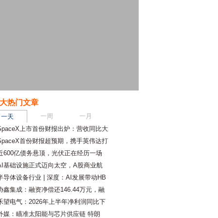
大热门文章
一周
一月
一天
SpaceX上市首份财报出炉：营收同比大
SpaceX首份财报超预期，携手英伟达打
近600亿债务悬顶，光伏正在经历一场
AI基础设施正式迈向太空，A股商业航
半导体设备行业 | 深度：AI发展带动HB
协鑫集成：融资净偿还146.44万元，融
禾望电气：2026年上半年净利润同比下
外媒：瞄准太阳能与芯片供应链 特朗