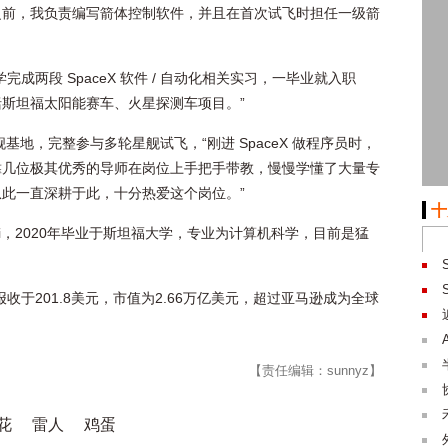
之前，我负责编写箭体控制软件，并且在首次试飞时担任一级箭
成两段 SpaceX 软件 / 自动化相关实习，一毕业就入职
斯坦福太阳能赛车、火星探测车项目。”
基地，完整参与多轮星舰试飞，“刚进 SpaceX 做程序员时，
靠几位极其优秀的导师在岗位上手把手带教，慢慢学懂了大量专
此一直深耕于此，十分热爱这个岗位。”
十
ina Li，2020年毕业于斯坦福大学，专业为计算机科学，目前是猛
，报收于201.8美元，市值为2.66万亿美元，超过亚马逊成为全球
【责任编辑：sunnyz】
花
雷人
鸡蛋