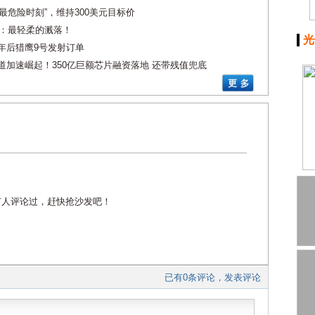
“最危险时刻”，维持300美元目标价
布：最轻柔的溅落！
光
8年后猎鹰9号发射订单
力赛道加速崛起！350亿巨额芯片融资落地 还带残值兜底
有人评论过，赶快抢沙发吧！
已有0条评论，发表评论